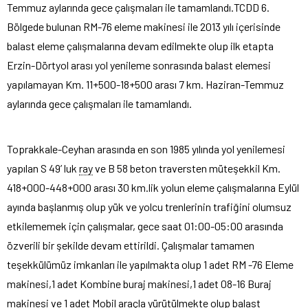
Temmuz aylarında gece çalışmaları ile tamamlandı.
TCDD 6.
Bölgede bulunan RM-76 eleme makinesi ile 2013 yılı içerisinde
balast eleme çalışmalarına devam edilmekte olup ilk etapta
Erzin-Dörtyol arası yol yenileme sonrasında balast elemesi
yapılamayan Km. 11+500-18+500 arası 7 km. Haziran-Temmuz
aylarında gece çalışmaları ile tamamlandı.
Toprakkale-Ceyhan arasında en son 1985 yılında yol yenilemesi
yapılan S 49’ luk
ray
ve B 58 beton traversten müteşekkil Km.
418+000-448+000 arası 30 km.lik yolun eleme çalışmalarına Eylül
ayında başlanmış olup yük ve yolcu trenlerinin trafiğini olumsuz
etkilememek için çalışmalar, gece saat 01:00-05:00 arasında
özverili bir şekilde devam ettirildi. Çalışmalar tamamen
teşekkülümüz imkanları ile yapılmakta olup 1 adet RM -76 Eleme
makinesi,1 adet Kombine buraj makinesi,1 adet 08-16 Buraj
makinesi ve 1 adet Mobil araçla yürütülmekte olup
balast