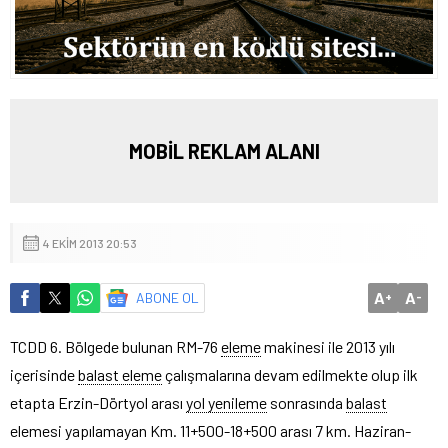
MOBİL REKLAM ALANI
4 EKIM 2013 20:53
A
A
ABONE OL
+
-
TCDD 6. Bölgede bulunan RM-76
eleme
makinesi ile 2013 yılı
içerisinde
balast eleme
çalışmalarına devam edilmekte olup ilk
etapta Erzin-Dörtyol arası
yol yenileme
sonrasında
balast
elemesi yapılamayan Km. 11+500-18+500 arası 7 km. Haziran-