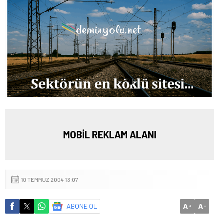
MOBİL REKLAM ALANI
10 TEMMUZ 2004 13:07
A
A
ABONE OL
+
-