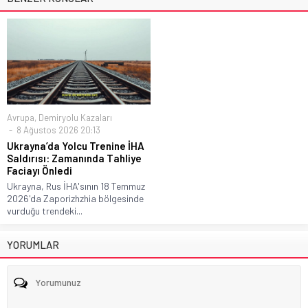
Avrupa
,
Demiryolu Kazaları
8 Ağustos 2026 20:13
Ukrayna’da Yolcu Trenine İHA
Saldırısı: Zamanında Tahliye
Faciayı Önledi
Ukrayna, Rus İHA'sının 18 Temmuz
2026'da Zaporizhzhia bölgesinde
vurduğu trendeki...
YORUMLAR