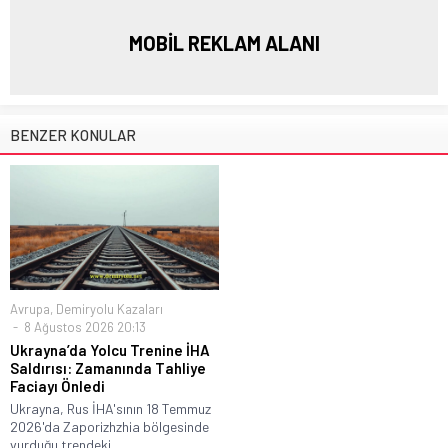
MOBİL REKLAM ALANI
BENZER KONULAR
Avrupa
,
Demiryolu Kazaları
8 Ağustos 2026 20:13
Ukrayna’da Yolcu Trenine İHA
Saldırısı: Zamanında Tahliye
Faciayı Önledi
Ukrayna, Rus İHA'sının 18 Temmuz
2026'da Zaporizhzhia bölgesinde
vurduğu trendeki...