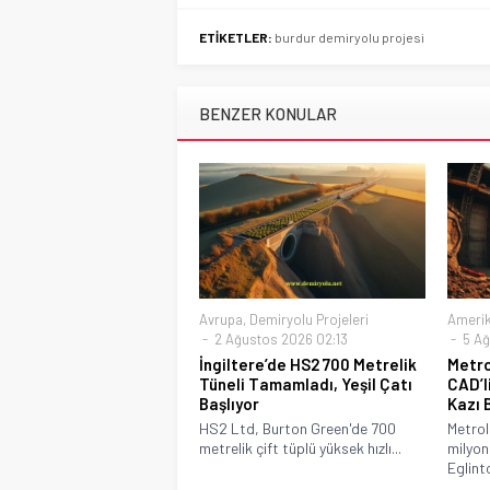
ETİKETLER:
burdur demiryolu projesi
BENZER KONULAR
Avrupa
,
Demiryolu Projeleri
Ameri
2 Ağustos 2026 02:13
5 Ağ
İngiltere’de HS2 700 Metrelik
Metro
Tüneli Tamamladı, Yeşil Çatı
CAD’l
Başlıyor
Kazı 
HS2 Ltd, Burton Green'de 700
Metro
metrelik çift tüplü yüksek hızlı...
milyon
Eglint