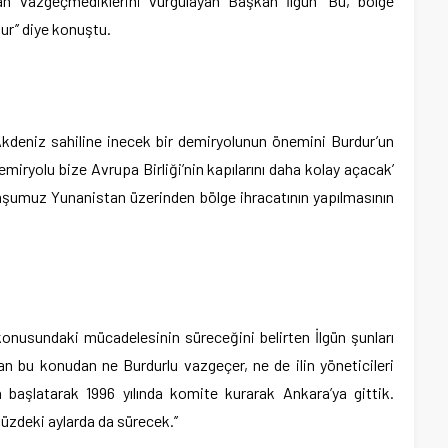
an vazgeçmediklerini vurgulayan Başkan İlgün ‘Bu, bölge
r’’ diye konuştu.
ı Akdeniz sahiline inecek bir demiryolunun önemini Burdur’un
‘Demiryolu bize Avrupa Birliği’nin kapılarını daha kolay açacak’
mşumuz Yunanistan üzerinden bölge ihracatının yapılmasının
onusundaki mücadelesinin süreceğini belirten İlgün şunları
yan bu konudan ne Burdurlu vazgeçer, ne de ilin yöneticileri
 başlatarak 1996 yılında komite kurarak Ankara’ya gittik.
üzdeki aylarda da sürecek.’’