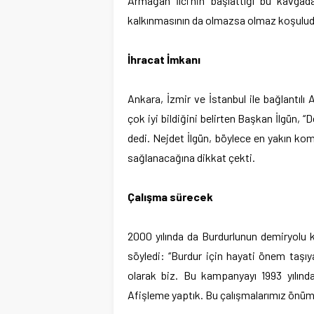
Armağan İlci’nin başlattığı bu kavgad
kalkınmasının da olmazsa olmaz koşuludu
İhracat İmkanı
Ankara, İzmir ve İstanbul ile bağlantıl
çok iyi bildiğini belirten Başkan İlgün, ‘
dedi. Nejdet İlgün, böylece en yakın ko
sağlanacağına dikkat çekti.
Çalışma sürecek
2000 yılında da Burdurlunun demiryolu k
söyledi: ‘‘Burdur için hayati önem taşı
olarak biz. Bu kampanyayı 1993 yılında
Afişleme yaptık. Bu çalışmalarımız önüm