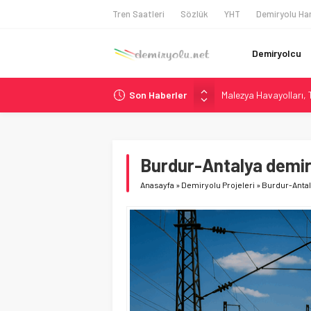
Tren Saatleri
Sözlük
YHT
Demiryolu Har
Demiryolcu
Son Haberler
Malezya Havayolları, T
ÖBB ve RFI’dan Brenne
NS, Temmuz 2026’dan 
Madrid Atocha’da 56 M
Burdur-Antalya demiry
İngiltere Demiryolun
Anasayfa
»
Demiryolu Projeleri
»
Burdur-Antal