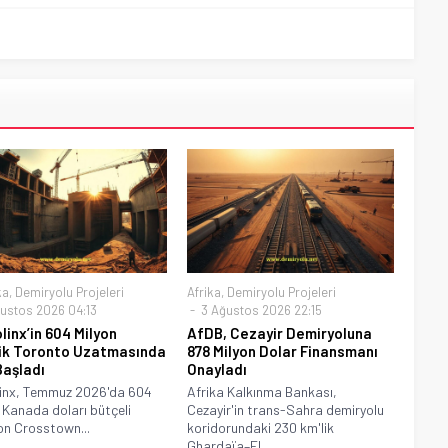
ka
,
Demiryolu Projeleri
Afrika
,
Demiryolu Projeleri
ustos 2026 04:13
3 Ağustos 2026 22:15
linx’in 604 Milyon
AfDB, Cezayir Demiryoluna
ik Toronto Uzatmasında
878 Milyon Dolar Finansmanı
Başladı
Onayladı
linx, Temmuz 2026'da 604
Afrika Kalkınma Bankası,
 Kanada doları bütçeli
Cezayir'in trans-Sahra demiryolu
on Crosstown...
koridorundaki 230 km'lik
Ghardaïa–El...