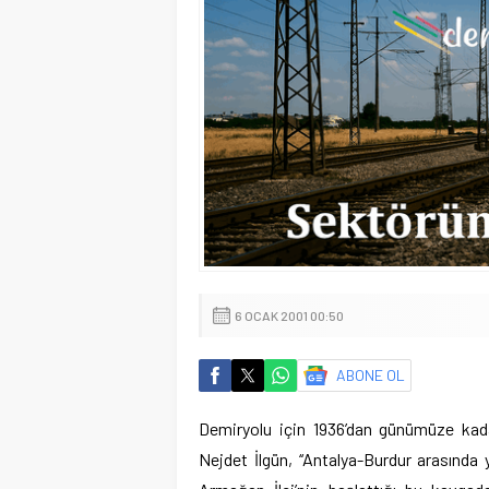
6 OCAK 2001 00:50
ABONE OL
Demiryolu için 1936’dan günümüze kada
Nejdet İlgün, ‘‘Antalya-Burdur arasında