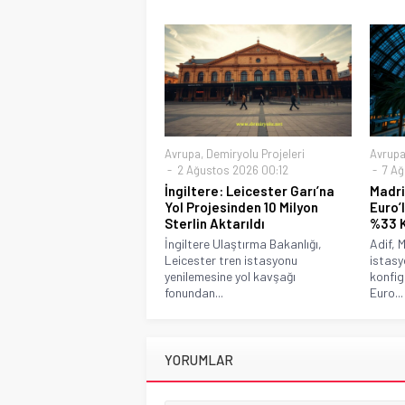
Avrupa
,
Demiryolu Projeleri
Avrup
2 Ağustos 2026 00:12
7 Ağ
İngiltere: Leicester Garı’na
Madri
Yol Projesinden 10 Milyon
Euro’
Sterlin Aktarıldı
%33 K
İngiltere Ulaştırma Bakanlığı,
Adif, 
Leicester tren istasyonu
istasy
yenilemesine yol kavşağı
konfig
fonundan...
Euro...
YORUMLAR