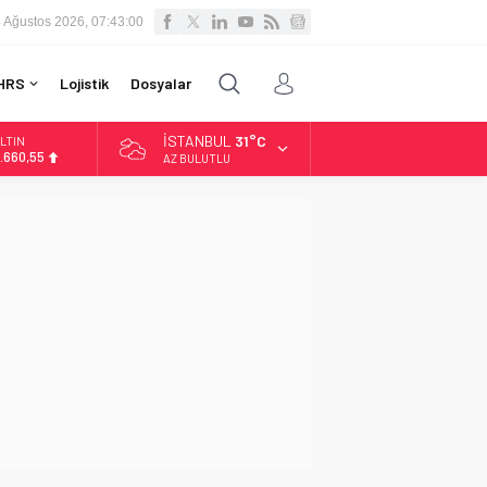
 Ağustos 2026, 07:43:01
HRS
Lojistik
Dosyalar
İSTANBUL
31°C
LTIN
.660,55
AZ BULUTLU
İST
3.779,39
OLAR
7,7111
URO
5,1881