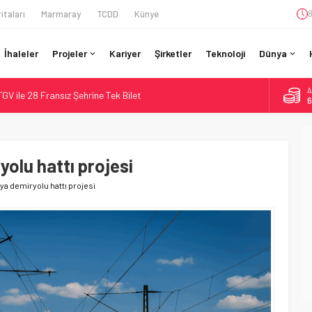
itaları
Marmaray
TCDD
Künye
8
İhaleler
Projeler
Kariyer
Şirketler
Teknoloji
Dünya
A
GV ile 28 Fransız Şehrine Tek Bilet
6
r’da 15 Günlük Bakım: Tren Seferleri Duruyor
B
1
İtibaren Koltukta Bagaja Kalıcı Yasak, Ceza Yok
ilyon Euro’luk Yenileme: Sol Tüneli %33 Kapasite Artışı
olu hattı projesi
D
4
da Tarihi Entegrasyon: GBR Anglia Resmen Başladı
ya demiryolu hattı projesi
E
5