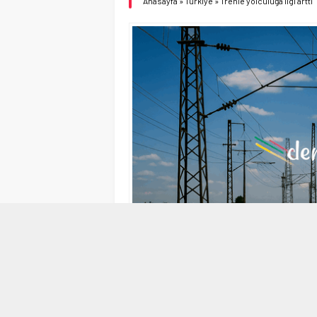
Anasayfa
»
Türkiye
»
Trenle yolculuğa ilgi arttı