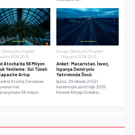
a
,
Demiryolu Projeleri
Avrupa
,
Demiryolu Projeleri
ustos 2026 20:15
1 Ağustos 2026 22:13
d Atocha’da 56 Milyon
Anket: Macaristan, İsveç,
luk Yenileme: Sol Tüneli
İspanya Demiryolu
apasite Artışı
Yatırımında Öncü
Madrid Atocha Cercanías
Ipsos, 29 ülkede 21.521
onunun hat
katılımcıyla yürüttüğü 2026
ürasyonunu 56 milyon
Küresel Altyapı Endeksi...