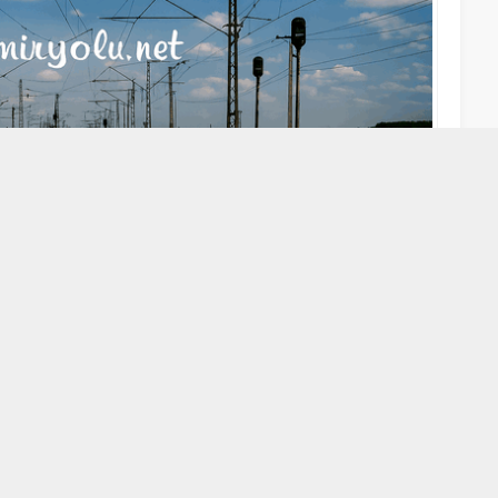
A
A
+
-
 tarihleri arasında üzenlenen 11. Ulaştırma Denizcilik ve
ay Sistemi (Estram), çevreci ve örnek bir kent içi ulaşım