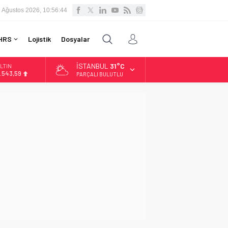
 Ağustos 2026, 10:56:44
HRS
Lojistik
Dosyalar
İSTANBUL
31°C
LTIN
.543,59
PARÇALI BULUTLU
İST
3.798,82
OLAR
7,7010
URO
5,0063