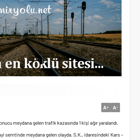
A
A
+
-
ucu meydana gelen trafik kazasında 1 kişi ağır yaralandı.
nayi semtinde meydana gelen olayda, S.K., idaresindeki Kars –