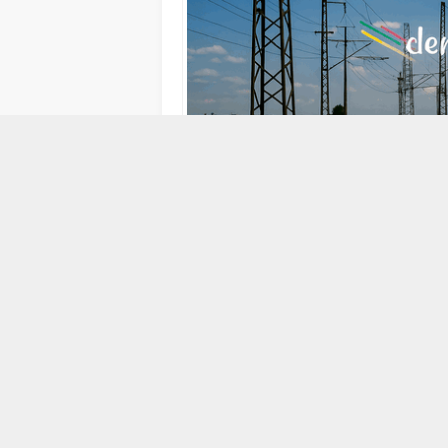
10 EYLÜL 2013 16:36
ABONE OL
İstanbul Kongre Merkezi’nde 5-7 Eylül
Haberleşme Şurası’nda Eskişehir Tramv