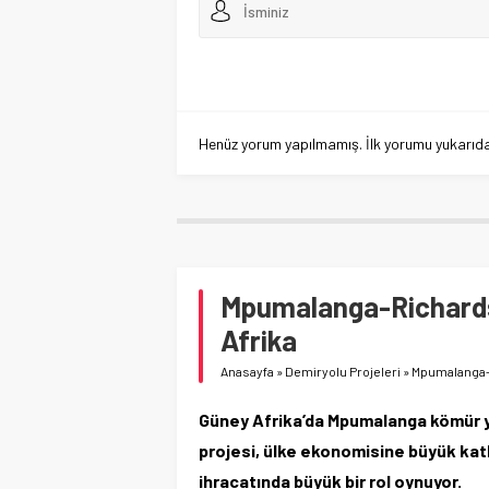
Henüz yorum yapılmamış. İlk yorumu yukarıdaki
Mpumalanga-Richards
Afrika
Anasayfa
»
Demiryolu Projeleri
»
Mpumalanga-R
Güney Afrika’da Mpumalanga kömür y
projesi, ülke ekonomisine büyük katk
ihracatında büyük bir rol oynuyor.