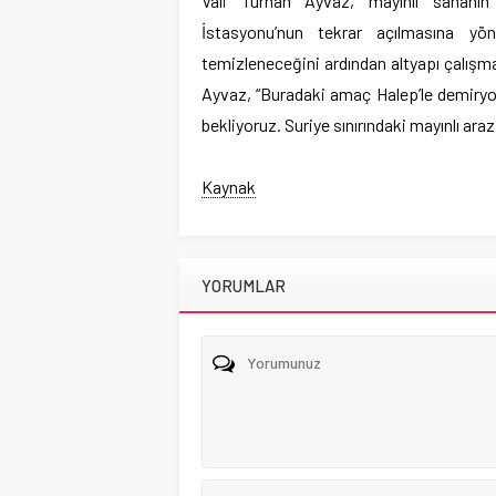
Vali Turhan Ayvaz, mayınlı sahanı
İstasyonu’nun tekrar açılmasına yö
temizleneceğini ardından altyapı çalışm
Ayvaz, “Buradaki amaç Halep’le demiryol
bekliyoruz. Suriye sınırındaki mayınlı araz
Kaynak
YORUMLAR