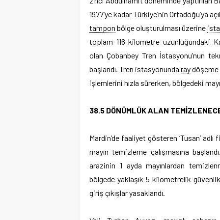
2’nci Abdülhamit döneminde yaptırılan 
1977’ye kadar Türkiye’nin Ortadoğu’ya açı
tampon
bölge oluşturulması üzerine
ist
toplam 116 kilometre uzunluğundaki Ka
olan Çobanbey Tren İstasyonu’nun tekra
başlandı. Tren istasyonunda
ray
döşeme v
işlemlerini hızla sürerken, bölgedeki may
38.5 DÖNÜMLÜK ALAN TEMİZLENEC
Mardin’de faaliyet gösteren ‘Tusan’ adlı 
mayın temizleme çalışmasına başland
arazinin 1 ayda mayınlardan temizlenm
bölgede yaklaşık 5 kilometrelik güvenli
giriş çıkışlar yasaklandı.