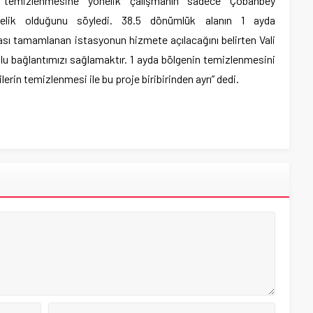
n temizlenmesine yönelik çalışmanın sadece Çobanbey
nelik olduğunu söyledi. 38.5 dönümlük alanın 1 ayda
ası tamamlanan istasyonun hizmete açılacağını belirten Vali
u bağlantımızı sağlamaktır. 1 ayda bölgenin temizlenmesini
ilerin temizlenmesi ile bu proje biribirinden ayrı” dedi.