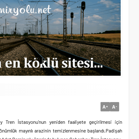
A
A
+
-
bey Tren İstasyonu’nun yeniden faaliyete geçirilmesi için
önümlük mayınlı arazinin temizlenmesine başlandı.
Padişah