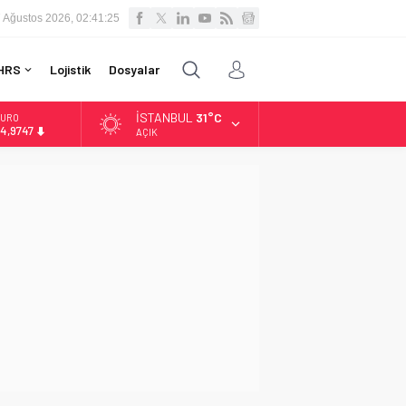
 Ağustos 2026, 02:41:26
HRS
Lojistik
Dosyalar
İSTANBUL
31°C
URO
4,9747
AÇIK
LTIN
.499,25
İST
3.798,82
OLAR
7,5921