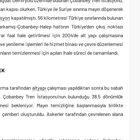
Bağdat Demiryolu üzerinde bulunan Çobanbey Tren İstasyonu,
lan kapısı olurken, Türkiye ile Suriye sınırına mayın döşenerek
asyon
kapatılmıştı. 56 kilometresi Türkiye sınırlarında bulunan
rkamış-Çobanbey-Halep hattının Türkiye’den çıkış noktası
r faal hale getirilmesi için 2004’de alt yapı çalışmasına
e yenileme işlemleri ile hizmet binası ve çevre düzenlemesi
ınların temizlenmesi için açılan ihale süreci de tamamlandı.
EK
firma tarafından
altyapı
çalışması yapıldıktan sonra bu sabah
ı. Çobanbey Tren İstasyonu’nun bulunduğu 38.5 dönümlük
esi bekleniyor. Mayın temizliğine başlanmasıyla birlikte
k çemberi oluşturuldu. Askerler tarafından çevrelenen alana