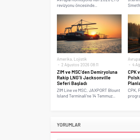
revizyonu öncesinde...
Smethw
Amerika
,
Lojistik
Avrup
2 Ağustos 2026 08:11
4 Ağ
ZIM ve MSC’den Demiryoluna
CPK v
Rakip LNG’li Jacksonville
Polsk
Seferi Başladı
Planl
ZIM Line ve MSC, JAXPORT Blount
CPK, P
Island Terminali'ne 14 Temmuz...
progra
YORUMLAR