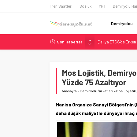
Tren Saatleri
Sözlük
YHT
Demiryolu Har
Demiryolcu
Son Haberler
Çekya ETCS’de Erken 
České dráhy 101 Yaşın
Brescia 426 Milyon Eu
Northern Railway Doğ
Mos Lojistik, Demiryo
Madrid Atocha’da 56 M
Yüzde 75 Azaltıyor
Anasayfa
»
Demiryolu Şirketleri
»
Mos Lojistik
Manisa Organize Sanayi Bölgesi’nin (
daha düşük maliyetle dünyaya ihraç e