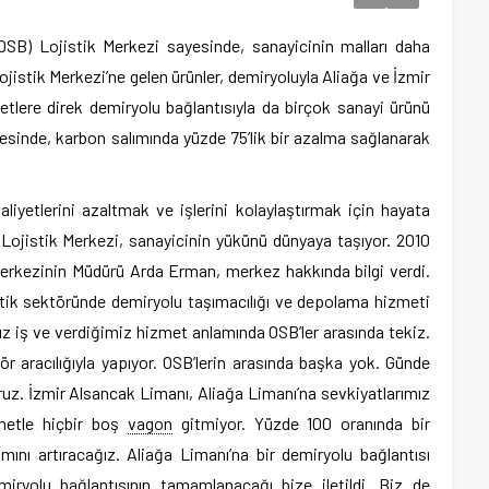
OSB) Lojistik Merkezi sayesinde, sanayicinin malları daha
ojistik Merkezi’ne gelen ürünler, demiryoluyla Aliağa ve İzmir
etlere direk demiryolu bağlantısıyla da birçok sanayi ürünü
ayesinde, karbon salımında yüzde 75’lik bir azalma sağlanarak
.
liyetlerini azaltmak ve işlerini kolaylaştırmak için hayata
Lojistik Merkezi, sanayicinin yükünü dünyaya taşıyor. 2010
k merkezinin Müdürü Arda Erman, merkez hakkında bilgi verdi.
stik sektöründe demiryolu taşımacılığı ve depolama hizmeti
mız iş ve verdiğimiz hizmet anlamında OSB’ler arasında tekiz.
 aracılığıyla yapıyor. OSB’lerin arasında başka yok. Günde
uz. İzmir Alsancak Limanı, Aliağa Limanı’na sevkiyatlarımız
zmetle hiçbir boş
vagon
gitmiyor. Yüzde 100 oranında bir
nımını artıracağız. Aliağa Limanı’na bir demiryolu bağlantısı
miryolu bağlantısının tamamlanacağı bize iletildi. Biz de