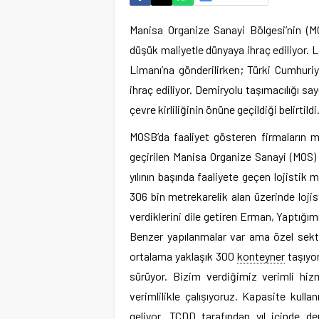
Manisa Organize Sanayi Bölgesi’nin (M
düşük maliyetle dünyaya ihraç ediliyor. L
Limanı’na gönderilirken; Türki Cumhuriy
ihraç ediliyor. Demiryolu taşımacılığı s
çevre kirliliğinin önüne geçildiği belirtildi
MOSB’da faaliyet gösteren firmaların ma
geçirilen Manisa Organize Sanayi (MOS) 
yılının başında faaliyete geçen lojisti
306 bin metrekarelik alan üzerinde loji
verdiklerini dile getiren Erman, Yaptığı
Benzer yapılanmalar var ama özel sektör
ortalama yaklaşık 300
konteyner
taşıyor
sürüyor. Bizim verdiğimiz verimli hi
verimlilikle çalışıyoruz. Kapasite kulla
geliyor. TCDD tarafından yıl içinde de