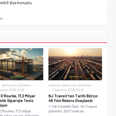
etkili diye konuştu.
tik
a
,
Demiryolu Şirketleri
Amerika
,
Demiryolu Şirketleri
ustos 2026 14:16
7 Ağustos 2026 00:12
O’Rourke, 17,2 Milyar
NJ Transit’ten Tarihi Bütçe:
nlik Siparişle Tesis
46 Yılın Rekoru Onaylandı
üyor
⚡ Tek Cümlelik Özet: NJ Transit
O'Rourke, 17,2 milyar
yönetimi, 2027 mali yılı...
lik rekor sipariş defteriyle