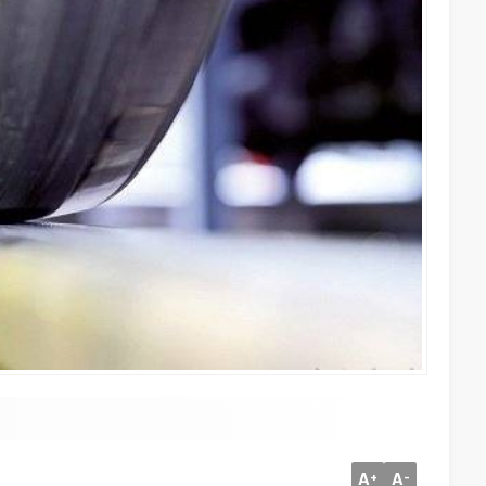
A
A
+
-