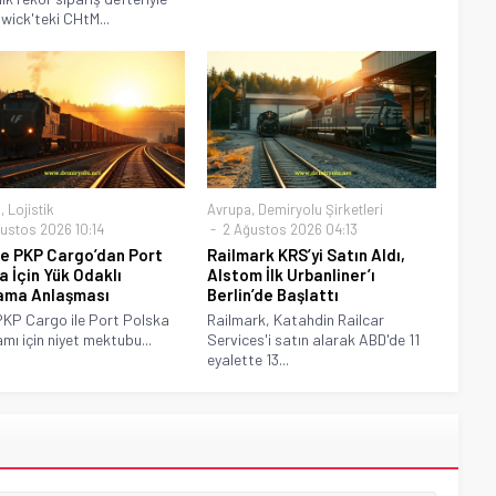
ick'teki CHtM...
a
,
Lojistik
Avrupa
,
Demiryolu Şirketleri
ustos 2026 10:14
2 Ağustos 2026 04:13
e PKP Cargo’dan Port
Railmark KRS’yi Satın Aldı,
a İçin Yük Odaklı
Alstom İlk Urbanliner’ı
ama Anlaşması
Berlin’de Başlattı
KP Cargo ile Port Polska
Railmark, Katahdin Railcar
mı için niyet mektubu...
Services'i satın alarak ABD'de 11
eyalette 13...