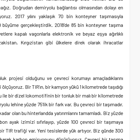
cağız. Doğrudan demiryolu bağlantısı olmasından dolayı en
yoruz. 2017 yılını yaklaşık 70 bin konteyner taşımasıyla
0 büyüme gerçekleştirdik. 2018’de 85 bin konteyner taşıma
tlere kapalı vagonlarla elektronik ve beyaz eşya ağırlıklı
akistan, Kırgızistan gibi ülkelere direk olarak ihracatlar
uluk projesi olduğunu ve çevreci korumayı amaçladıklarını
ölçüyoruz. Bir TIR’ın, bir kamyon yükü 1 kilometrede taşıdığı
e bir dizel lokomotifinin bir tonluk bir malı bir kilometrede
olu lehine yüzde 75’lik bir fark var. Bu çevreci bir taşımadır.
adar olan bu hinterlandda yatırımlarını tamamladı. Biz yüzde
rbon ayak izimizi sıfırlayıp, yüzde 100 çevreci bir taşımaya
r TIR trafiği var. Yeni tesislerde yük artıyor. Biz günde 300
ekerek karbon emisyonunu düşürüyoruz. Çevreci bir taşıma