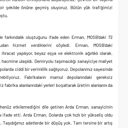
bir şekilde önüne geçmiş oluyoruz. Bütün yük trafiğimizi
uştu.
cide farkındalık oluştuğunu ifade eden Erman, MOSB’daki 72
udan hizmet verdiklerini söyledi. Erman, MOSB’daki
ihracat yapılıyor, beyaz eşya ve elektronik ağırlıklı olarak.
ret hacmine ulaşıldı. Demiryolu taşımacılığı sanayiciye maliyet
epolarda ciddi bir verimlilik sağlıyoruz. Depolarımız sayesinde
rebiliyoruz. Fabrikaların mamul depolarındaki gereksiz
z fabrika alanlarındaki yerleri boşaltarak üretim alanlarını da
 henüz etkilemediğini dile getiren Arda Erman, sanayicinin
ını ifade etti. Arda Erman, Dolarda çok hızlı bir yükseliş oldu
Taşıdığımız adetlerde bir düşüş yok. Tam tersine bir artış