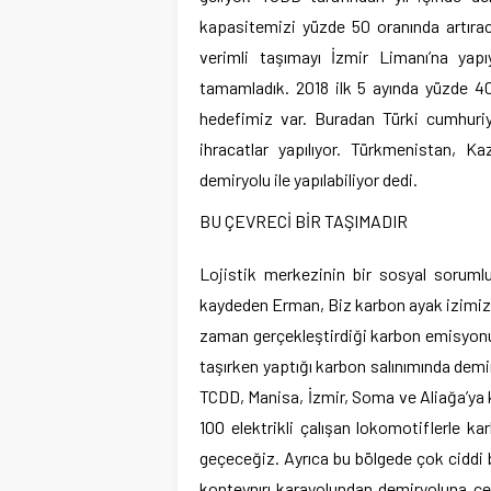
kapasitemizi yüzde 50 oranında artıra
verimli taşımayı İzmir Limanı’na yapı
tamamladık. 2018 ilk 5 ayında yüzde 4
hedefimiz var. Buradan Türki cumhuriye
ihracatlar yapılıyor. Türkmenistan, Kaz
demiryolu ile yapılabiliyor dedi.
BU ÇEVRECİ BİR TAŞIMADIR
Lojistik merkezinin bir sosyal soruml
kaydeden Erman, Biz karbon ayak izimizi 
zaman gerçekleştirdiği karbon emisyonu il
taşırken yaptığı karbon salınımında demiry
TCDD, Manisa, İzmir, Soma ve Aliağa’ya k
100 elektrikli çalışan lokomotiflerle ka
geçeceğiz. Ayrıca bu bölgede çok ciddi bi
konteynırı karayolundan demiryoluna ç