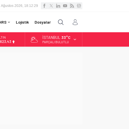
 Ağustos 2026, 18:12:30
HRS
Lojistik
Dosyalar
İSTANBUL
33°C
LTIN
.623,43
PARÇALI BULUTLU
İST
3.785,25
OLAR
7,7048
URO
5,0748