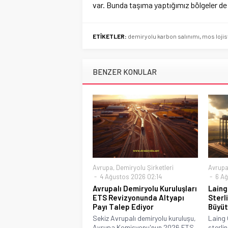
var. Bunda taşıma yaptığımız bölgeler de 
ETİKETLER:
demiryolu karbon salınımı
,
mos lojis
BENZER KONULAR
Avrupa
,
Demiryolu Şirketleri
Avrup
4 Ağustos 2026 02:14
6 Ağ
Avrupalı Demiryolu Kuruluşları
Laing 
ETS Revizyonunda Altyapı
Sterli
Payı Talep Ediyor
Büyüt
Sekiz Avrupalı demiryolu kuruluşu,
Laing 
Avrupa Komisyonu'nun 2026 ETS
sterlin