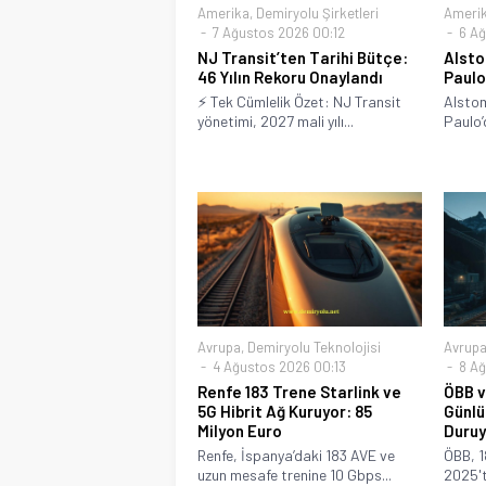
Amerika
,
Demiryolu Şirketleri
Ameri
7 Ağustos 2026 00:12
6 Ağ
NJ Transit’ten Tarihi Bütçe:
Alsto
46 Yılın Rekoru Onaylandı
Paulo
⚡ Tek Cümlelik Özet: NJ Transit
Alstom
yönetimi, 2027 mali yılı...
Paulo’
Avrupa
,
Demiryolu Teknolojisi
Avrup
4 Ağustos 2026 00:13
8 Ağ
Renfe 183 Trene Starlink ve
ÖBB v
5G Hibrit Ağ Kuruyor: 85
Günlü
Milyon Euro
Duruy
Renfe, İspanya’daki 183 AVE ve
ÖBB, 
uzun mesafe trenine 10 Gbps...
2025't