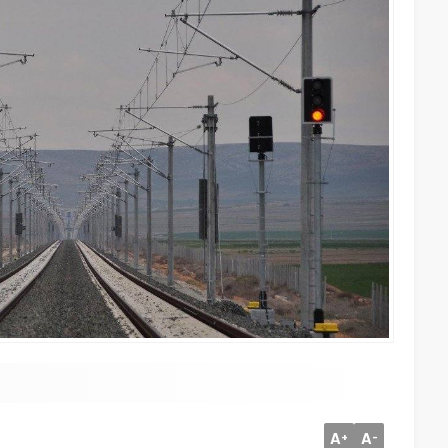
A
A
+
-