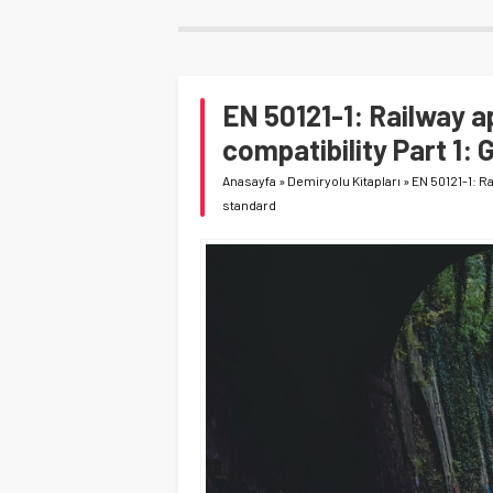
EN 50121-1: Railway a
compatibility Part 1:
Anasayfa
»
Demiryolu Kitapları
»
EN 50121-1: R
standard