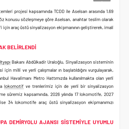
temleri projesi kapsamında TCDD ile Aselsan arasında 1.69
 Söz konusu sözleşmeye göre Aselsan, anahtar teslim olarak
 için araç üstü sinyalizasyon ekipmanının geliştirerek, imali
AK BELİRLENDİ
ltyapı
Bakanı Abdülkadir Uraloğlu, Sinyalizasyon sisteminin
 için milli ve yerli çalışmalar ın başlatıldığını vurgulayarak,
nbul Havalimanı Metro Hattımızda kullanılmakta olan yerli
ra
lokomotif
ve trenlerimiz için de yerli bir sinyalizasyon
eşme süremiz kapsamında, 2026 yılında 17 lokomotife, 2027
 ise 34 lokomotife araç üstü sinyalizasyon ekipmanımızı
UPA DEMİRYOLU AJANSI SİSTEMİYLE UYUMLU