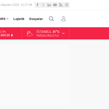
8 Ağustos 2026, 11:27:09
HRS
Lojistik
Dosyalar
İSTANBUL
31°C
İST
3.779,39
PARÇALI BULUTLU
OLAR
7,7111
URO
5,1881
LTIN
.660,55