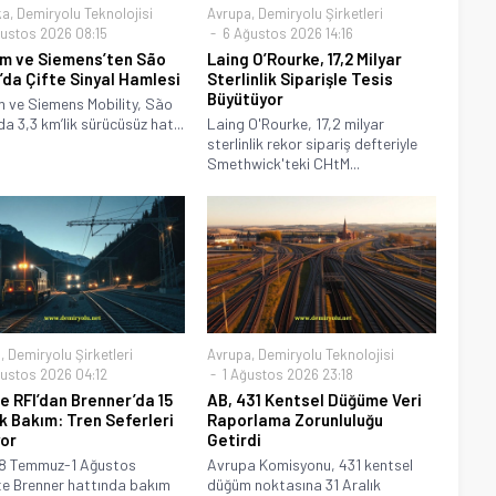
ka
,
Demiryolu Teknolojisi
Avrupa
,
Demiryolu Şirketleri
ustos 2026 08:15
6 Ağustos 2026 14:16
m ve Siemens’ten São
Laing O’Rourke, 17,2 Milyar
’da Çifte Sinyal Hamlesi
Sterlinlik Siparişle Tesis
Büyütüyor
 ve Siemens Mobility, São
da 3,3 km’lik sürücüsüz hat...
Laing O'Rourke, 17,2 milyar
sterlinlik rekor sipariş defteriyle
Smethwick'teki CHtM...
a
,
Demiryolu Şirketleri
Avrupa
,
Demiryolu Teknolojisi
ustos 2026 04:12
1 Ağustos 2026 23:18
e RFI’dan Brenner’da 15
AB, 431 Kentsel Düğüme Veri
k Bakım: Tren Seferleri
Raporlama Zorunluluğu
or
Getirdi
18 Temmuz-1 Ağustos
Avrupa Komisyonu, 431 kentsel
e Brenner hattında bakım
düğüm noktasına 31 Aralık