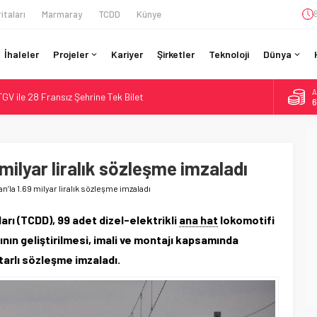
itaları
Marmaray
TCDD
Künye
İhaleler
Projeler
Kariyer
Şirketler
Teknoloji
Dünya
B
GV ile 28 Fransız Şehrine Tek Bilet
1
r’da 15 Günlük Bakım: Tren Seferleri Duruyor
D
4
İtibaren Koltukta Bagaja Kalıcı Yasak, Ceza Yok
ilyon Euro’luk Yenileme: Sol Tüneli %33 Kapasite Artışı
milyar liralık sözleşme imzaladı
E
5
da Tarihi Entegrasyon: GBR Anglia Resmen Başladı
’la 1.69 milyar liralık sözleşme imzaladı
A
6
arı (TCDD), 99 adet dizel-elektrikli
ana hat
lokomotifi
nın geliştirilmesi, imali ve montajı kapsamında
utarlı sözleşme imzaladı.