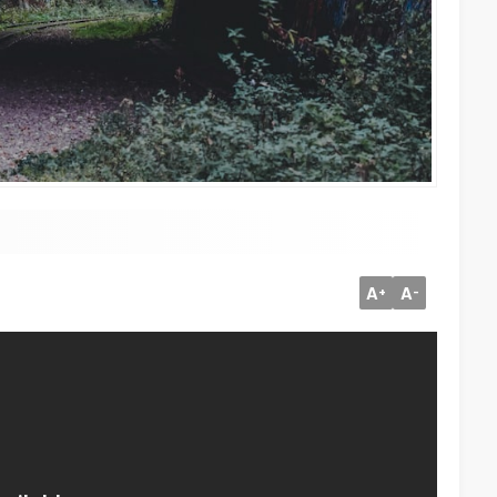
A
A
+
-