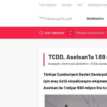
Tren Saatleri
Sözlük
YHT
Demiryolu Har
Demiryolcu
Son Haberler
Malezya Havayolları, T
ÖBB ve RFI’dan Brenne
NS, Temmuz 2026’dan 
Madrid Atocha’da 56 M
TCDD, Aselsan’la 1.69 
İngiltere Demiryolun
Anasayfa
»
Demiryolu Şirketleri
»
TCDD, Aselsan
Türkiye Cumhuriyeti Devlet Demiryoll
için araç üstü sinyalizasyon ekipmanı
Aselsan ile 1 milyar 690 milyon lira t