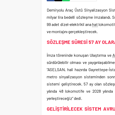
Demiryolu Araç Üstü Sinyalizasyon Sis
milyar lira bedelli sözleşme imzalandı.
99 adet dizel-elektrikli ana
hat
lokomotifi
ve montajını gerçekleştirecek.
SÖZLEŞME SÜRESİ 57 AY OLAR
İmza töreninde konuşan Ulaştırma ve
A
sürdürülebilir olması ve yaygınlaşabilmesi
“ASELSAN, hali hazırda Gayrettepe-İsta
metro sinyalizasyon sisteminden son
sistemi geliştirecek. 57 ay olan sözl
yılında 48 lokomotife ve 2028 yılında
yerleştireceğiz” dedi.
GELİŞTİRİLECEK SİSTEM AVR