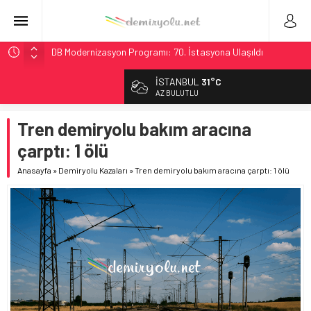
DB Modernizasyon Programı: 70. İstasyona Ulaşıldı
GB Railfreight İngiltere’de Lider, Class 99’lar 2026’da Yolda
İSTANBUL
31°C
İngiltere Demiryolunda Tarihi Entegrasyon: GBR Anglia
AZ BULUTLU
Resmen Başladı
Tren demiryolu bakım aracına
Malezya Havayolları, TGV ile 28 Fransız Şehrine Tek Bilet
çarptı: 1 ölü
Ukrayna’da Yolcu Trenine İHA Saldırısı: Zamanında Tahliye
Faciayı Önledi
Anasayfa
»
Demiryolu Kazaları
»
Tren demiryolu bakım aracına çarptı: 1 ölü