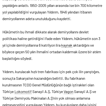
yapıldığını anlattı. 1950-2005 yılları arasında ise bin 700 kilometre
yol yapılabildiğini vurgulayan Yıldırım, 1946 yılından itibaren
demiryollarının adeta unutulduğunu kaydetti.
Hükümetin bu ihmali dikkate alarak demiryollarını devlet
politikası haline getirdiğini ifade eden Yıldırım, hükümetin son 3
yıl içinde demiryollarına 6 katrilyon lira
kaynak
aktardığını ve
böylece geçen 50 yılın ihmalini ortadan kaldırmak üzere bir atılım
başlattığını söyledi.
Yıldırım, kurulacak hızlı tren fabrikası için pek çok ilin yarıştığını,
sonuçta Sakarya’nın kazandığını belirtti. Bu fabrikanın
kurulmasının TCDD Genel Müdürlüğünün bağlı iştirakleri olan
Türkiye
Lokomotif
Sanayii A.Ş, Türkiye
Vagon
Sanayii A.Ş ve
Türkiye Demiryolu Makinaları A.Ş’nin yok olması anlamına
gelmeyeceğini vurgulayan Yıldırım, bu kuruluşların daha iyisini