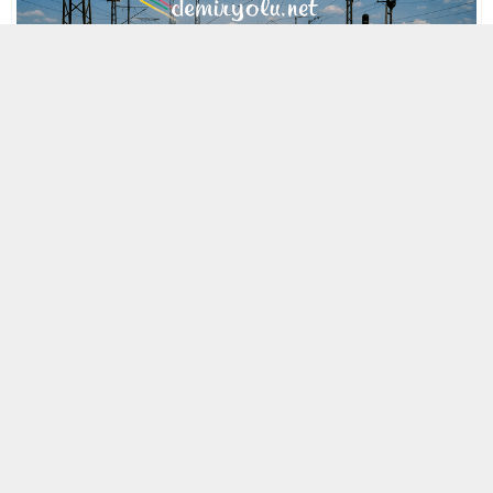
MOBİL REKLAM ALANI
23 EYLÜL 2007 23:22
A
A
ABONE OL
+
-
Asya ile Avrupa’yı denizin altından bağlayacak Marmaray
Projesi’nde son tüp
tünel
Ulaştırma Bakanı Binali Yıldırım’ın