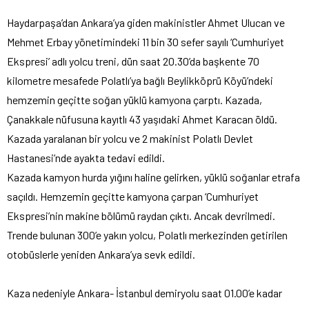
Haydarpaşa’dan Ankara’ya giden makinistler Ahmet Ulucan ve
Mehmet Erbay yönetimindeki 11 bin 30 sefer sayılı ‘Cumhuriyet
Ekspresi’ adlı yolcu treni, dün saat 20.30’da başkente 70
kilometre mesafede Polatlı’ya bağlı Beylikköprü Köyü’ndeki
hemzemin geçitte soğan yüklü kamyona çarptı. Kazada,
Çanakkale nüfusuna kayıtlı 43 yaşıdaki Ahmet Karacan öldü.
Kazada yaralanan bir yolcu ve 2 makinist Polatlı Devlet
Hastanesi’nde ayakta tedavi edildi.
Kazada kamyon hurda yığını haline gelirken, yüklü soğanlar etrafa
saçıldı. Hemzemin geçitte kamyona çarpan ‘Cumhuriyet
Ekspresi’nin makine bölümü raydan çıktı. Ancak devrilmedi.
Trende bulunan 300’e yakın yolcu, Polatlı merkezinden getirilen
otobüslerle yeniden Ankara’ya sevk edildi.
Kaza nedeniyle Ankara- İstanbul demiryolu saat 01.00’e kadar