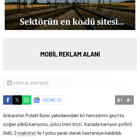
MOBİL REKLAM ALANI
25 EYLÜL 2007 22:27
A
A
ABONE OL
+
-
Ankara’nın Polatlı İlçesi yakınlarındaki bir hemzemin geçitte
soğan yüklü kamyonu, yolcu treni biçti.
Kazada kamyon şoförü
öldü, 2
makinist
ile 1 yolcu yaralı olarak hastaneye kaldırıldı.