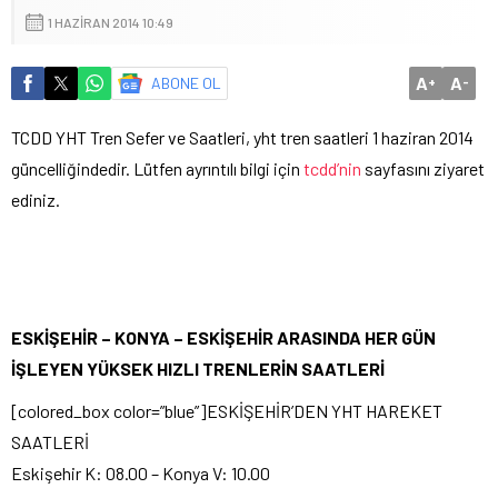
1 HAZIRAN 2014 10:49
A
A
ABONE OL
+
-
TCDD YHT Tren Sefer ve Saatleri, yht tren saatleri 1 haziran 2014
güncelliğindedir. Lütfen ayrıntılı bilgi için
tcdd’nin
sayfasını ziyaret
ediniz.
ESKİŞEHİR – KONYA – ESKİŞEHİR ARASINDA HER GÜN
İŞLEYEN YÜKSEK HIZLI TRENLERİN SAATLERİ
[colored_box color=”blue”]ESKİŞEHİR’DEN YHT HAREKET
SAATLERİ
Eskişehir K: 08.00 – Konya V: 10.00