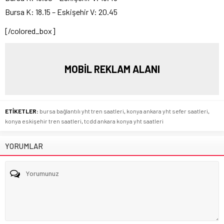
Bursa K: 18.15 – Eskişehir V: 20.45
[/colored_box]
MOBİL REKLAM ALANI
ETİKETLER:
bursa bağlantılı yht tren saatleri
,
konya ankara yht sefer saatleri
,
konya eskişehir tren saatleri
,
tcdd ankara konya yht saatleri
YORUMLAR