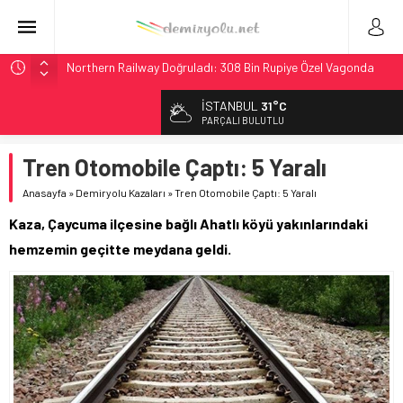
Northern Railway Doğruladı: 308 Bin Rupiye Özel Vagonda
Puja
İSTANBUL
31°C
Chicago’da Metra Polisi BVLOS Drone’larla Müdahale
PARÇALI BULUTLU
Süresini Kısalttı
NJ Transit’ten Tarihi Bütçe: 46 Yılın Rekoru Onaylandı
Tren Otomobile Çaptı: 5 Yaralı
Rocky Mountain, Güneş Enerjili Tesisten İlk Rayı Sevk Etti
Anasayfa
»
Demiryolu Kazaları
»
Tren Otomobile Çaptı: 5 Yaralı
Brescia 426 Milyon Euro’luk Tramvay İnşaatına Başladı
Kaza, Çaycuma ilçesine bağlı Ahatlı köyü yakınlarındaki
hemzemin geçitte meydana geldi.