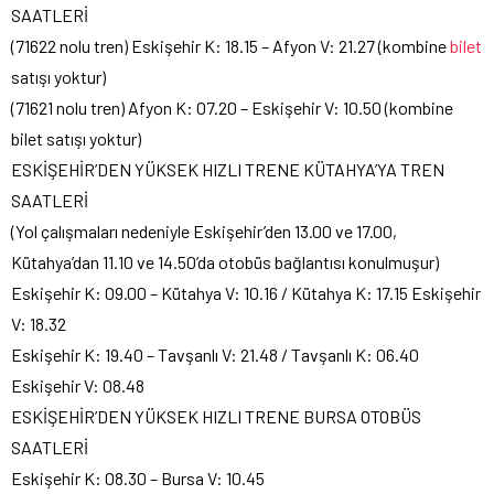
SAATLERİ
(71622 nolu tren) Eskişehir K: 18.15 – Afyon V: 21.27 (kombine
bilet
satışı yoktur)
(71621 nolu tren) Afyon K: 07.20 – Eskişehir V: 10.50 (kombine
bilet satışı yoktur)
ESKİŞEHİR’DEN YÜKSEK HIZLI TRENE KÜTAHYA’YA TREN
SAATLERİ
(Yol çalışmaları nedeniyle Eskişehir’den 13.00 ve 17.00,
Kütahya’dan 11.10 ve 14.50’da otobüs bağlantısı konulmuşur)
Eskişehir K: 09.00 – Kütahya V: 10.16 / Kütahya K: 17.15 Eskişehir
V: 18.32
Eskişehir K: 19.40 – Tavşanlı V: 21.48 / Tavşanlı K: 06.40
Eskişehir V: 08.48
ESKİŞEHİR’DEN YÜKSEK HIZLI TRENE BURSA OTOBÜS
SAATLERİ
Eskişehir K: 08.30 – Bursa V: 10.45