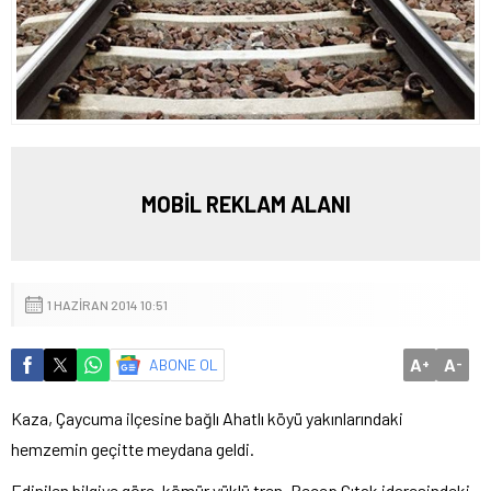
MOBİL REKLAM ALANI
1 HAZIRAN 2014 10:51
A
A
ABONE OL
+
-
Kaza, Çaycuma ilçesine bağlı Ahatlı köyü yakınlarındaki
hemzemin geçitte meydana geldi.
Edinilen bilgiye göre, kömür yüklü tren, Recep Çıtak idaresindeki