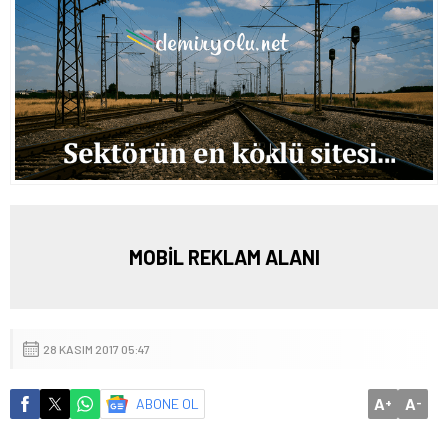
MOBİL REKLAM ALANI
28 KASIM 2017 05:47
A
A
ABONE OL
+
-