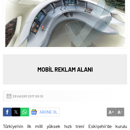
MOBİL REKLAM ALANI
28 KASIM 2017 09:10
A
A
ABONE OL
+
-
Türkiye’nin ilk milli yüksek hızlı treni Eskişehir’de kurulu