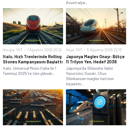
Avustralya...
Avrupa
,
YHT
1 Ağustos 2026 20:12
Asya
,
YHT
5 Ağustos 2026 22:13
Italo, Hızlı Trenlerinde Rolling
Japonya Maglev Onayı: Bütçe
Stones Kampanyasını Başlattı
11 Trilyon Yen, Hedef 2036
Italo, Universal Music Italia ile 1
Japonya'da Shizuoka Valisi
Temmuz 2025'te tüm yüksek...
Yasutomo Suzuki, Chuo
Shinkansen maglev hattının
inşaatını...