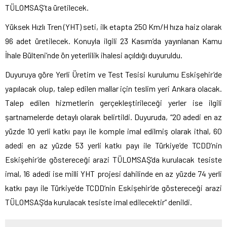
TÜLOMSAŞ’ta üretilecek.
Yüksek Hızlı Tren (YHT) seti, ilk etapta 250 Km/H hıza haiz olarak
96 adet üretilecek. Konuyla ilgili 23 Kasım’da yayınlanan Kamu
İhale Bülteni’nde ön yeterlilik ihalesi açıldığı duyuruldu.
Duyuruya göre Yerli Üretim ve Test Tesisi kurulumu Eskişehir’de
yapılacak olup, talep edilen mallar için teslim yeri Ankara olacak.
Talep edilen hizmetlerin gerçekleştirileceği yerler ise ilgili
şartnamelerde detaylı olarak belirtildi. Duyuruda, “20 adedi en az
yüzde 10 yerli katkı payı ile komple imal edilmiş olarak ithal, 60
adedi en az yüzde 53 yerli katkı payı ile Türkiye’de TCDD’nin
Eskişehir’de göstereceği arazi TÜLOMSAŞ’da kurulacak tesiste
imal, 16 adedi ise milli YHT projesi dahilinde en az yüzde 74 yerli
katkı payı ile Türkiye’de TCDD’nin Eskişehir’de göstereceği arazi
TÜLOMSAŞ’da kurulacak tesiste imal edilecektir” denildi.