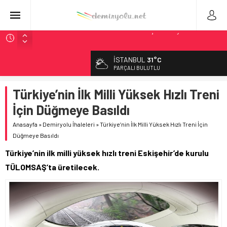
Siemens ve Stadler’dan Berlin S-Bahn’a 350 Trenlik Dev
Sözleşme
İSTANBUL
31°C
Japonya Maglev Onayı: Bütçe 11 Trilyon Yen, Hedef 2036
PARÇALI BULUTLU
Toronto Metrosu’nda Kapasite %40 Artıyor: Hitachi Rail
İmzaladı
Türkiye’nin İlk Milli Yüksek Hızlı Treni
Metrolinx’in 604 Milyon CAD’lik Toronto Uzatmasında Kazı
İçin Düğmeye Basıldı
Başladı
Anasayfa
»
Demiryolu İhaleleri
»
Türkiye’nin İlk Milli Yüksek Hızlı Treni İçin
Alstom ve Siemens’ten São Paulo’da Çifte Sinyal Hamlesi
Düğmeye Basıldı
Türkiye’nin ilk milli yüksek hızlı treni Eskişehir’de kurulu
TÜLOMSAŞ’ta üretilecek.