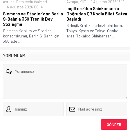
Avrupa
,
Demiryolu İhaleleri
Avrupa
,
YHT
1 Ağustos 2026 18:19
6 Ağustos 2026 00:14
İngiltere’den Shinkansen’a
Siemens ve Stadler’dan Berlin
Doğrudan QR Kodlu Bilet Satışı
S-Bahn’a 350 Trenlik Dev
Başladı
Sözleşme
Birleşik Krallık merkezli platform,
Siemens Mobility ve Stadler
Tokyo–Kyoto ve Tokyo–Osaka
konsorsiyumu, Berlin S-Bahn için
arası Tōkaidō Shinkansen...
350 adet...
YORUMLAR