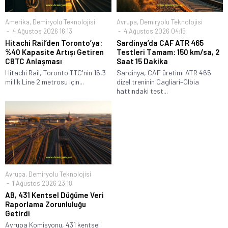
Amerika
,
Demiryolu Teknolojisi
Avrupa
,
Demiryolu Teknolojisi
4 Ağustos 2026 16:13
4 Ağustos 2026 04:15
Hitachi Rail’den Toronto’ya:
Sardinya’da CAF ATR 465
%40 Kapasite Artışı Getiren
Testleri Tamam: 150 km/sa, 2
CBTC Anlaşması
Saat 15 Dakika
Hitachi Rail, Toronto TTC'nin 16,3
Sardinya, CAF üretimi ATR 465
millik Line 2 metrosu için...
dizel treninin Cagliari–Olbia
hattındaki test...
Avrupa
,
Demiryolu Teknolojisi
1 Ağustos 2026 23:18
AB, 431 Kentsel Düğüme Veri
Raporlama Zorunluluğu
Getirdi
Avrupa Komisyonu, 431 kentsel