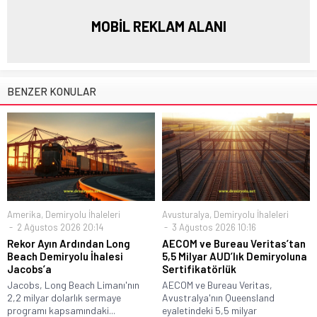
MOBİL REKLAM ALANI
BENZER KONULAR
Amerika
,
Demiryolu İhaleleri
Avusturalya
,
Demiryolu İhaleleri
2 Ağustos 2026 20:14
3 Ağustos 2026 10:16
Rekor Ayın Ardından Long
AECOM ve Bureau Veritas’tan
Beach Demiryolu İhalesi
5,5 Milyar AUD’lık Demiryoluna
Jacobs’a
Sertifikatörlük
Jacobs, Long Beach Limanı'nın
AECOM ve Bureau Veritas,
2,2 milyar dolarlık sermaye
Avustralya'nın Queensland
programı kapsamındaki...
eyaletindeki 5,5 milyar