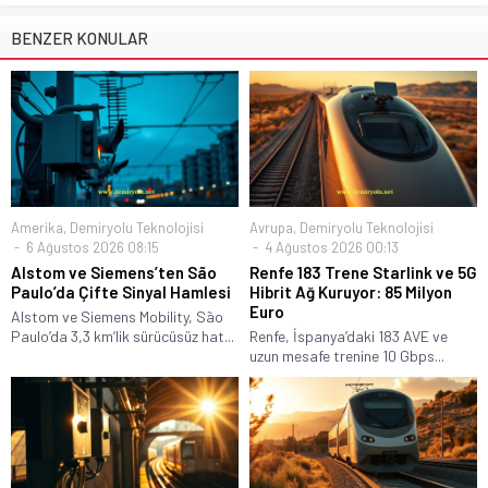
BENZER KONULAR
Amerika
,
Demiryolu Teknolojisi
Avrupa
,
Demiryolu Teknolojisi
6 Ağustos 2026 08:15
4 Ağustos 2026 00:13
Alstom ve Siemens’ten São
Renfe 183 Trene Starlink ve 5G
Paulo’da Çifte Sinyal Hamlesi
Hibrit Ağ Kuruyor: 85 Milyon
Euro
Alstom ve Siemens Mobility, São
Paulo’da 3,3 km’lik sürücüsüz hat...
Renfe, İspanya’daki 183 AVE ve
uzun mesafe trenine 10 Gbps...