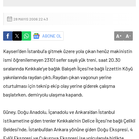
28 MAYIS 2006 22:43
A
A
ABONE OL
+
-
Kayseri’den İstanbul’a gitmek üzere yola çıkan henüz makinistin
ismi öğrenilemeyen 23101 sefer sayılı yük treni, saat 20.30
sıralarında Kırıkkale’ye bağlık Balışeh İlçesi’ne bağlı İzzettin Köyü
yakınlarında raydan çıktı.
Raydan çıkan vagonun yerine
oturtulması için teknip ekip olay yerine giderek çalışma
başlatırken, demiryolu ulaşıma kapandı.
Güney, Doğu Anadolu, İçanadolu ve Ankara’dan İstanbul
istikametine giden trenler Kırıkkale’nin Delice İlçesi’ne bağlı Çelikli
Beldesi’nde, İstanbul’dan Ankara yönüne giden Doğu Ekspresi, 4
Eylül Ekspresi ve Çukurova Ekspresi ise yolcularıyla birlikte