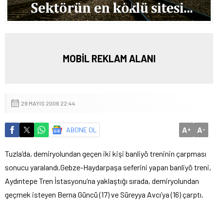
MOBİL REKLAM ALANI
29 MAYIS 2006 22:44
A
A
ABONE OL
+
-
Tuzla’da, demiryolundan geçen iki kişi banliyö treninin çarpması
sonucu yaralandı.
Gebze-Haydarpaşa seferini yapan banliyö treni,
Aydıntepe Tren İstasyonu’na yaklaştığı sırada, demiryolundan
geçmek isteyen Berna Güncü (17) ve Süreyya Avcı’ya (16) çarptı.