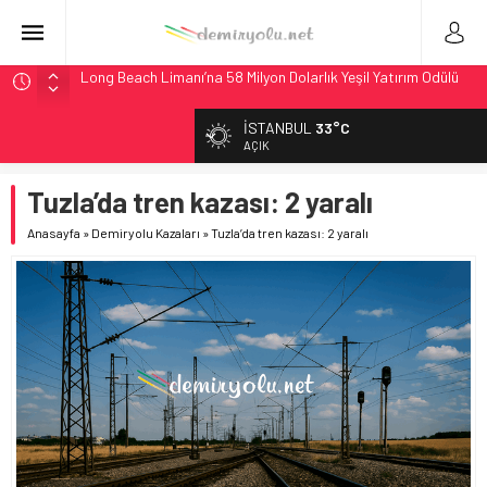
Long Beach Limanı’na 58 Milyon Dolarlık Yeşil Yatırım Ödülü
Madrid 6. Hat 2027’de Sürücüsüz: Kapasite %70 Artacak
Laing O’Rourke, 17,2 Milyar Sterlinlik Siparişle Tesis
İSTANBUL
33°C
Büyütüyor
AÇIK
İtalya’dan Yeni Otomotiv Demiryolu: 4.800 Ton CO2
Tuzla’da tren kazası: 2 yaralı
Tasarrufu
Webuild Tüneli Tamamladı: Lima’da Seyahat 45 Dakikaya
Anasayfa
»
Demiryolu Kazaları
»
Tuzla’da tren kazası: 2 yaralı
İndi