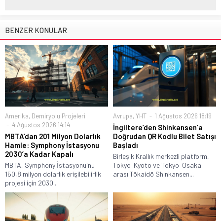
BENZER KONULAR
Amerika
,
Demiryolu Projeleri
Avrupa
,
YHT
1 Ağustos 2026 18:19
4 Ağustos 2026 14:14
İngiltere’den Shinkansen’a
MBTA’dan 201 Milyon Dolarlık
Doğrudan QR Kodlu Bilet Satışı
Hamle: Symphony İstasyonu
Başladı
2030’a Kadar Kapalı
Birleşik Krallık merkezli platform,
MBTA, Symphony İstasyonu'nu
Tokyo–Kyoto ve Tokyo–Osaka
150,8 milyon dolarlık erişilebilirlik
arası Tōkaidō Shinkansen...
projesi için 2030...