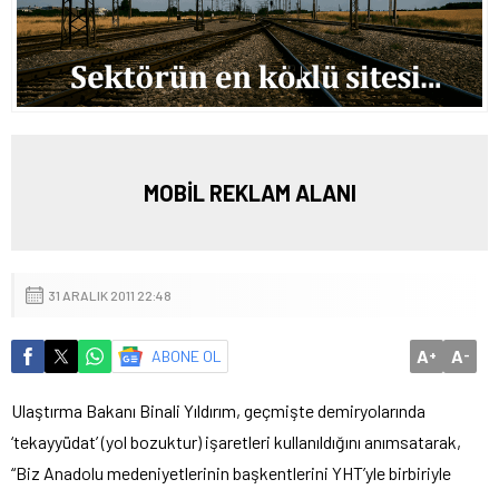
MOBİL REKLAM ALANI
31 ARALIK 2011 22:48
A
A
ABONE OL
+
-
Ulaştırma Bakanı Binali Yıldırım, geçmişte demiryolarında
‘tekayyüdat’ (yol bozuktur) işaretleri kullanıldığını anımsatarak,
“Biz Anadolu medeniyetlerinin başkentlerini YHT’yle birbiriyle