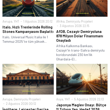
Avrupa
,
YHT
1 Ağustos 2026 20:12
Afrika
,
Demiryolu Projeleri
3 Ağustos 2026 22:15
Italo, Hızlı Trenlerinde Rolling
Stones Kampanyasını Başlattı
AfDB, Cezayir Demiryoluna
878 Milyon Dolar Finansmanı
Italo, Universal Music Italia ile 1
Onayladı
Temmuz 2025'te tüm yüksek...
Afrika Kalkınma Bankası,
Cezayir'in trans-Sahra demiryolu
koridorundaki 230 km'lik
Ghardaïa–El...
Avrupa
,
Demiryolu Projeleri
Asya
,
YHT
5 Ağustos 2026 22:13
2 Ağustos 2026 00:12
Japonya Maglev Onayı: Bütçe
İngiltere: Leicester Garı’na
11 Trilyon Yen, Hedef 2036