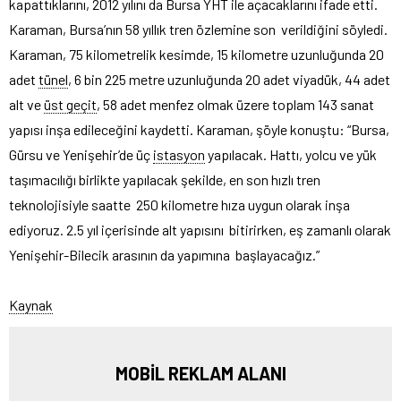
kapattıklarını, 2012 yılını da Bursa YHT ile açacaklarını ifade etti.
Karaman, Bursa’nın 58 yıllık tren özlemine son verildiğini söyledi.
Karaman, 75 kilometrelik kesimde, 15 kilometre uzunluğunda 20
adet
tünel
, 6 bin 225 metre uzunluğunda 20 adet viyadük, 44 adet
alt ve
üst geçit
, 58 adet menfez olmak üzere toplam 143 sanat
yapısı inşa edileceğini kaydetti. Karaman, şöyle konuştu: “Bursa,
Gürsu ve Yenişehir’de üç
istasyon
yapılacak. Hattı, yolcu ve yük
taşımacılığı birlikte yapılacak şekilde, en son hızlı tren
teknolojisiyle saatte 250 kilometre hıza uygun olarak inşa
ediyoruz. 2.5 yıl içerisinde alt yapısını bitirirken, eş zamanlı olarak
Yenişehir-Bilecik arasının da yapımına başlayacağız.”
Kaynak
MOBİL REKLAM ALANI