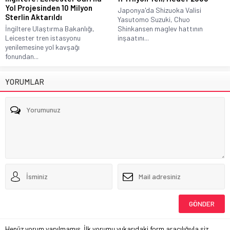
Yol Projesinden 10 Milyon
Japonya'da Shizuoka Valisi
Sterlin Aktarıldı
Yasutomo Suzuki, Chuo
İngiltere Ulaştırma Bakanlığı,
Shinkansen maglev hattının
Leicester tren istasyonu
inşaatını...
yenilemesine yol kavşağı
fonundan...
YORUMLAR
Henüz yorum yapılmamış. İlk yorumu yukarıdaki form aracılığıyla siz