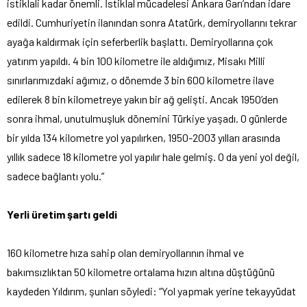
istiklali kadar önemli. İstiklal mücadelesi Ankara Garı’ndan idare
edildi. Cumhuriyetin ilanından sonra Atatürk, demiryollarını tekrar
ayağa kaldırmak için seferberlik başlattı. Demiryollarına çok
yatırım yapıldı. 4 bin 100 kilometre ile aldığımız, Misakı Milli
sınırlarımızdaki ağımız, o dönemde 3 bin 600 kilometre ilave
edilerek 8 bin kilometreye yakın bir ağ gelişti. Ancak 1950’den
sonra ihmal, unutulmuşluk dönemini Türkiye yaşadı. O günlerde
bir yılda 134 kilometre yol yapılırken, 1950-2003 yılları arasında
yıllık sadece 18 kilometre yol yapılır hale gelmiş. O da yeni yol değil,
sadece bağlantı yolu.”
Yerli üretim şartı geldi
160 kilometre hıza sahip olan demiryollarının ihmal ve
bakımsızlıktan 50 kilometre ortalama hızın altına düştüğünü
kaydeden Yıldırım, şunları söyledi: “Yol yapmak yerine tekayyüdat