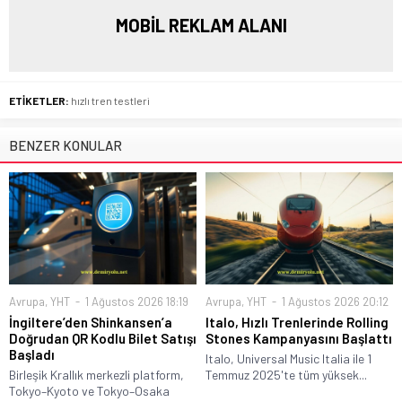
MOBİL REKLAM ALANI
ETİKETLER:
hızlı tren testleri
BENZER KONULAR
Avrupa
,
YHT
1 Ağustos 2026 18:19
Avrupa
,
YHT
1 Ağustos 2026 20:12
İngiltere’den Shinkansen’a
Italo, Hızlı Trenlerinde Rolling
Doğrudan QR Kodlu Bilet Satışı
Stones Kampanyasını Başlattı
Başladı
Italo, Universal Music Italia ile 1
Birleşik Krallık merkezli platform,
Temmuz 2025'te tüm yüksek...
Tokyo–Kyoto ve Tokyo–Osaka