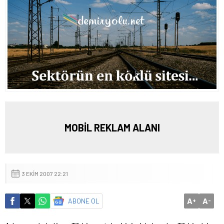
MOBİL REKLAM ALANI
3 EKIM 2007 22:21
A
A
ABONE OL
+
-