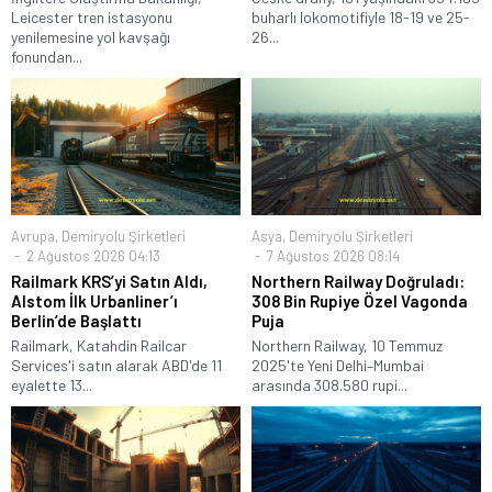
Leicester tren istasyonu
buharlı lokomotifiyle 18-19 ve 25-
yenilemesine yol kavşağı
26...
fonundan...
Avrupa
,
Demiryolu Şirketleri
Asya
,
Demiryolu Şirketleri
2 Ağustos 2026 04:13
7 Ağustos 2026 08:14
Railmark KRS’yi Satın Aldı,
Northern Railway Doğruladı:
Alstom İlk Urbanliner’ı
308 Bin Rupiye Özel Vagonda
Berlin’de Başlattı
Puja
Railmark, Katahdin Railcar
Northern Railway, 10 Temmuz
Services'i satın alarak ABD'de 11
2025'te Yeni Delhi–Mumbai
eyalette 13...
arasında 308.580 rupi...