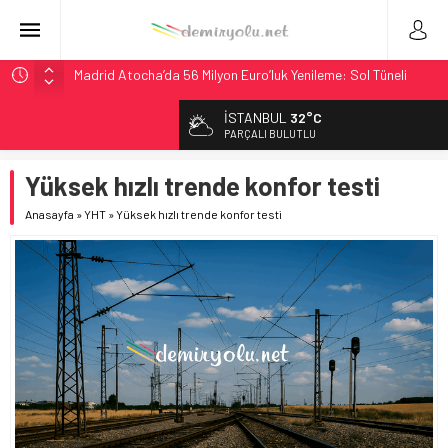
Madrid Atocha’da 56 Milyon Euro’luk Yenileme: Sol Tüneli
%33 Kapasite Artışı
İSTANBUL
32°C
Çekya ETCS’de Erken Teslim Ama Ulusal Hedef 730 km’ye
PARÇALI BULUTLU
Düştü
České dráhy 101 Yaşındaki Buharlıyı Šumava Seferlerine
Yüksek hızlı trende konfor testi
Çıkarıyor
Anasayfa
»
YHT
»
Yüksek hızlı trende konfor testi
Brescia 426 Milyon Euro’luk Tramvay İnşaatına Başladı
NS, Temmuz 2026’dan İtibaren Koltukta Bagaja Kalıcı
Yasak, Ceza Yok