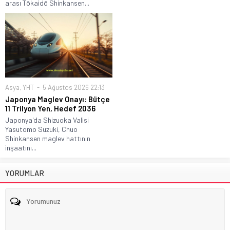
arası Tōkaidō Shinkansen...
Asya
,
YHT
5 Ağustos 2026 22:13
Japonya Maglev Onayı: Bütçe
11 Trilyon Yen, Hedef 2036
Japonya'da Shizuoka Valisi
Yasutomo Suzuki, Chuo
Shinkansen maglev hattının
inşaatını...
YORUMLAR