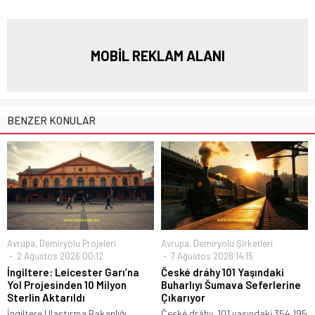
MOBİL REKLAM ALANI
BENZER KONULAR
Avrupa
,
Demiryolu Projeleri
Avrupa
,
Demiryolu Şirketleri
2 Ağustos 2026 00:12
7 Ağustos 2026 14:15
İngiltere: Leicester Garı’na
České dráhy 101 Yaşındaki
Yol Projesinden 10 Milyon
Buharlıyı Šumava Seferlerine
Sterlin Aktarıldı
Çıkarıyor
İngiltere Ulaştırma Bakanlığı,
České dráhy, 101 yaşındaki 354.195