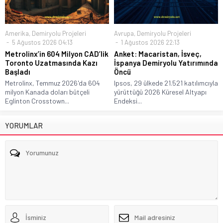
Amerika
,
Demiryolu Projeleri
Avrupa
,
Demiryolu Projeleri
5 Ağustos 2026 04:13
1 Ağustos 2026 22:13
Metrolinx’in 604 Milyon CAD’lik
Anket: Macaristan, İsveç,
Toronto Uzatmasında Kazı
İspanya Demiryolu Yatırımında
Başladı
Öncü
Metrolinx, Temmuz 2026'da 604
Ipsos, 29 ülkede 21.521 katılımcıyla
milyon Kanada doları bütçeli
yürüttüğü 2026 Küresel Altyapı
Eglinton Crosstown...
Endeksi...
YORUMLAR