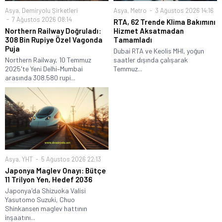
Asya
,
Demiryolu Şirketleri
Asya
,
Metro
3 Ağustos 2026 14:16
7 Ağustos 2026 08:14
RTA, 62 Trende Klima Bakımını
Northern Railway Doğruladı:
Hizmet Aksatmadan
308 Bin Rupiye Özel Vagonda
Tamamladı
Puja
Dubai RTA ve Keolis MHI, yoğun
Northern Railway, 10 Temmuz
saatler dışında çalışarak
2025'te Yeni Delhi–Mumbai
Temmuz...
arasında 308.580 rupi...
Asya
,
YHT
5 Ağustos 2026 22:13
Japonya Maglev Onayı: Bütçe
11 Trilyon Yen, Hedef 2036
Japonya'da Shizuoka Valisi
Yasutomo Suzuki, Chuo
Shinkansen maglev hattının
inşaatını...