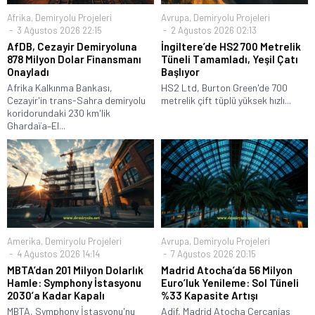
Afrika
,
Demiryolu Projeleri
Avrupa
,
Demiryolu Projeleri
3 Ağustos 2026 22:15
2 Ağustos 2026 02:13
AfDB, Cezayir Demiryoluna
İngiltere’de HS2 700 Metrelik
878 Milyon Dolar Finansmanı
Tüneli Tamamladı, Yeşil Çatı
Onayladı
Başlıyor
Afrika Kalkınma Bankası,
HS2 Ltd, Burton Green'de 700
Cezayir'in trans-Sahra demiryolu
metrelik çift tüplü yüksek hızlı...
koridorundaki 230 km'lik
Ghardaïa–El...
Amerika
,
Demiryolu Projeleri
Avrupa
,
Demiryolu Projeleri
4 Ağustos 2026 14:14
7 Ağustos 2026 20:15
MBTA’dan 201 Milyon Dolarlık
Madrid Atocha’da 56 Milyon
Hamle: Symphony İstasyonu
Euro’luk Yenileme: Sol Tüneli
2030’a Kadar Kapalı
%33 Kapasite Artışı
MBTA, Symphony İstasyonu'nu
Adif, Madrid Atocha Cercanías