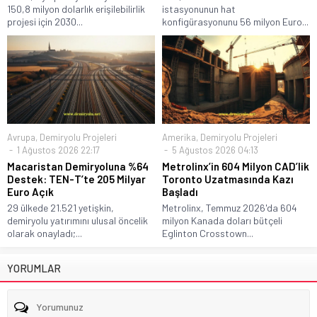
150,8 milyon dolarlık erişilebilirlik
istasyonunun hat
projesi için 2030...
konfigürasyonunu 56 milyon Euro...
Avrupa
,
Demiryolu Projeleri
Amerika
,
Demiryolu Projeleri
1 Ağustos 2026 22:17
5 Ağustos 2026 04:13
Macaristan Demiryoluna %64
Metrolinx’in 604 Milyon CAD’lik
Destek: TEN-T’te 205 Milyar
Toronto Uzatmasında Kazı
Euro Açık
Başladı
29 ülkede 21.521 yetişkin,
Metrolinx, Temmuz 2026'da 604
demiryolu yatırımını ulusal öncelik
milyon Kanada doları bütçeli
olarak onayladı;...
Eglinton Crosstown...
YORUMLAR