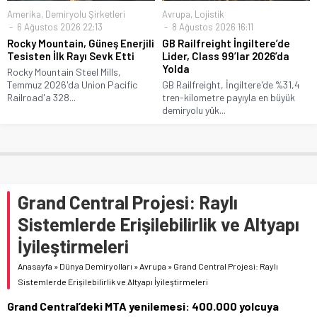
Amerika
,
Demiryolu Şirketleri
Avrupa
,
Lojistik
6 Ağustos 2026 22:13
8 Ağustos 2026 16:11
Rocky Mountain, Güneş Enerjili
GB Railfreight İngiltere’de
Tesisten İlk Rayı Sevk Etti
Lider, Class 99’lar 2026’da
Yolda
Rocky Mountain Steel Mills,
Temmuz 2026'da Union Pacific
GB Railfreight, İngiltere'de %31,4
Railroad'a 328...
tren-kilometre payıyla en büyük
demiryolu yük...
Grand Central Projesi: Raylı
Sistemlerde Erişilebilirlik ve Altyapı
İyileştirmeleri
Anasayfa
»
Dünya Demiryolları
»
Avrupa
»
Grand Central Projesi: Raylı
Sistemlerde Erişilebilirlik ve Altyapı İyileştirmeleri
Grand Central’deki MTA yenilemesi: 400.000 yolcuya