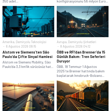
350 adet...
konfigürasyonunu 56 milyon Euro...
Amerika
,
Demiryolu Teknolojisi
Avrupa
,
Demiryolu Şirketleri
6 Ağustos 2026 08:15
8 Ağustos 2026 04:12
Alstom ve Siemens’ten São
ÖBB ve RFI’dan Brenner’da 15
Paulo’da Çifte Sinyal Hamlesi
Günlük Bakım: Tren Seferleri
Duruyor
Alstom ve Siemens Mobility, São
Paulo’da 3,3 km’lik sürücüsüz hat...
ÖBB, 18 Temmuz-1 Ağustos
2025'te Brenner hattında bakım
başlatarak Innsbruck-Bolzano...