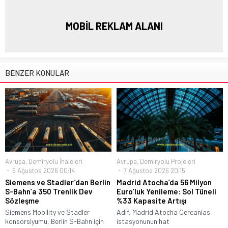
MOBİL REKLAM ALANI
BENZER KONULAR
Avrupa
,
Demiryolu İhaleleri
Avrupa
,
Demiryolu Projeleri
6 Ağustos 2026 00:14
7 Ağustos 2026 20:15
Siemens ve Stadler’dan Berlin
Madrid Atocha’da 56 Milyon
S-Bahn’a 350 Trenlik Dev
Euro’luk Yenileme: Sol Tüneli
Sözleşme
%33 Kapasite Artışı
Siemens Mobility ve Stadler
Adif, Madrid Atocha Cercanías
konsorsiyumu, Berlin S-Bahn için
istasyonunun hat