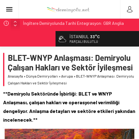
İngiltere Demiryolunda Tarihi Entegrasyon: GBR Anglia
Resmen Başladı
İSTANBUL
33°C
Malezya Havayolları, TGV ile 28 Fransız Şehrine Tek Bilet
PARÇALI BULUTLU
ÖBB ve RFI’dan Brenner’da 15 Günlük Bakım: Tren Seferleri
Duruyor
BLET-WNYP Anlaşması: Demiryolu
NS, Temmuz 2026’dan İtibaren Koltukta Bagaja Kalıcı
Çalışan Hakları ve Sektör İyileşmesi
Yasak, Ceza Yok
Anasayfa
»
Dünya Demiryolları
»
Avrupa
»
BLET-WNYP Anlaşması: Demiryolu
GB Railfreight İngiltere’de Lider, Class 99’lar 2026’da Yolda
Çalışan Hakları ve Sektör İyileşmesi
**Demiryolu Sektöründe İşbirliği: BLET ve WNYP
Anlaşması, çalışan hakları ve operasyonel verimliliği
dengeliyor. Anlaşma detayları ve sektöre etkileri yakından
incelenecek.**