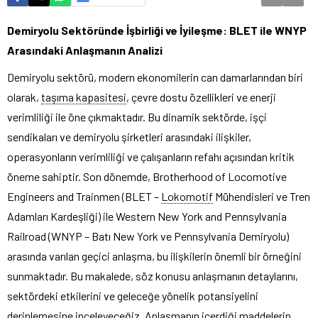
Demiryolu Sektöründe İşbirliği ve İyileşme: BLET ile WNYP
Arasındaki Anlaşmanın Analizi
Demiryolu sektörü, modern ekonomilerin can damarlarından biri
olarak,
taşıma kapasitesi
, çevre dostu özellikleri ve enerji
verimliliği ile öne çıkmaktadır. Bu dinamik sektörde, işçi
sendikaları ve demiryolu şirketleri arasındaki ilişkiler,
operasyonların verimliliği ve çalışanların refahı açısından kritik
öneme sahiptir. Son dönemde, Brotherhood of Locomotive
Engineers and Trainmen (BLET –
Lokomotif
Mühendisleri ve Tren
Adamları Kardeşliği) ile Western New York and Pennsylvania
Railroad (WNYP – Batı New York ve Pennsylvania Demiryolu)
arasında varılan geçici anlaşma, bu ilişkilerin önemli bir örneğini
sunmaktadır. Bu makalede, söz konusu anlaşmanın detaylarını,
sektördeki etkilerini ve geleceğe yönelik potansiyelini
derinlemesine inceleyeceğiz. Anlaşmanın içerdiği maddelerin