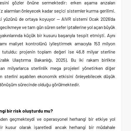
gesini gözler önüne sermektedir: erken aşama arızaları
z alarmları önleyecek kadar seçici sistemler kurma gerilimi.
 iki yüzünü de ortaya koyuyor — AIVR sistemi Ocak 2026’da
 gecikmeye ve tam gün süren sefer iptallerine yol açan büyük
kınlarında küçük bir kusuru başarıyla tespit etmişti. Aynı
ramı maliyet kontrolünü iyileştirmek amacıyla 153 milyon
i tutuldu; projenin toplam değeri ise 46,8 milyar sterline
allık Ulaştırma Bakanlığı, 2025). Bu iki rakam birlikte
dan milyarlarca sterlinlik mega projeleri yönetirken diğer
on sterlini aşabilen ekonomik etkisini önleyebilecek düşük
 bir dönüşüm sürecinde olduğu görülmektedir.
ngi bir risk oluşturdu mu?
rinden geçmekteydi ve operasyonel herhangi bir etkiye yol
ir kusur olarak işaretledi ancak herhangi bir müdahale