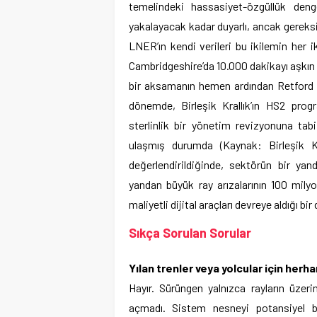
temelindeki hassasiyet-özgüllük den
yakalayacak kadar duyarlı, ancak gereksi
LNER’ın kendi verileri bu ikilemin her
Cambridgeshire’da 10.000 dakikayı aşkın
bir aksamanın hemen ardından Retford ya
dönemde, Birleşik Krallık’ın HS2 prog
sterlinlik bir yönetim revizyonuna tab
ulaşmış durumda (Kaynak: Birleşik Kr
değerlendirildiğinde, sektörün bir yan
yandan büyük ray arızalarının 100 mily
maliyetli dijital araçları devreye aldığı
Sıkça Sorulan Sorular
Yılan trenler veya yolcular için herha
Hayır. Sürüngen yalnızca rayların üze
açmadı. Sistem nesneyi potansiyel b