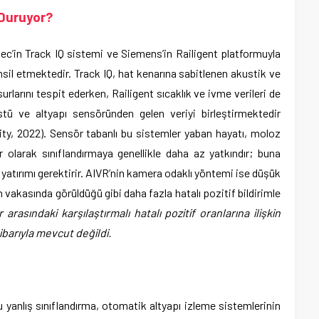
 Duruyor?
ec’in Track IQ sistemi ve Siemens’in Railigent platformuyla
msil etmektedir. Track IQ, hat kenarına sabitlenen akustik ve
surlarını tespit ederken, Railigent sıcaklık ve ivme verileri de
ü ve altyapı sensöründen gelen veriyi birleştirmektedir
ty, 2022). Sensör tabanlı bu sistemler yaban hayatı, moloz
r olarak sınıflandırmaya genellikle daha az yatkındır; buna
 yatırımı gerektirir. AIVR’nin kamera odaklı yöntemi ise düşük
 vakasında görüldüğü gibi daha fazla hatalı pozitif bildirimle
arasındaki karşılaştırmalı hatalı pozitif oranlarına ilişkin
tibarıyla mevcut değildi.
anlış sınıflandırma, otomatik altyapı izleme sistemlerinin