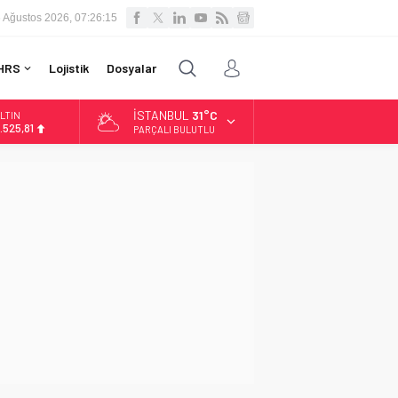
 Ağustos 2026, 07:26:16
HRS
Lojistik
Dosyalar
İSTANBUL
31°C
LTIN
.525,81
PARÇALI BULUTLU
İST
3.703,13
OLAR
7,5932
URO
5,0919