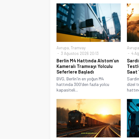
Avrupa
,
Tramvay
Avrup
3 Ağustos 2026 20:13
4 Ağ
Berlin M4 Hattında Alstom’un
Sardi
Kameralı Tramvayı Yolculu
Testl
Seferlere Başladı
Saat 
BVG, Berlin'in en yoğun M4
Sardin
hattında 300'den fazla yolcu
dizel t
kapasiteli...
hattınd