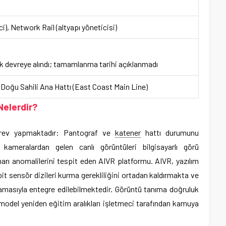
), Network Rail (altyapı yöneticisi)
k devreye alındı; tamamlanma tarihi açıklanmadı
k, Doğu Sahili Ana Hattı (East Coast Main Line)
Nelerdir?
rev yapmaktadır: Pantograf ve
katener
hattı durumunu
kameralardan gelen canlı görüntüleri bilgisayarlı görü
arı anomalilerini tespit eden AIVR platformu. AIVR, yazılım
abit sensör dizileri kurma gerekliliğini ortadan kaldırmakta ve
masıyla entegre edilebilmektedir. Görüntü tanıma doğruluk
e model yeniden eğitim aralıkları işletmeci tarafından kamuya