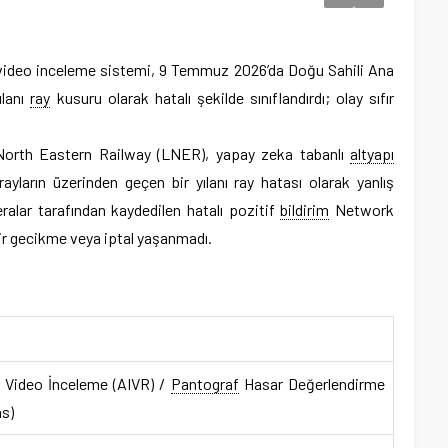
video inceleme sistemi, 9 Temmuz 2026’da Doğu Sahili Ana
ılanı
ray
kusuru olarak hatalı şekilde sınıflandırdı; olay sıfır
rth Eastern Railway (LNER), yapay zeka tabanlı
altyapı
ların üzerinden geçen bir yılanı ray hatası olarak yanlış
ralar tarafından kaydedilen hatalı pozitif
bildirim
Network
 bir gecikme veya iptal yaşanmadı.
ı Video İnceleme (AIVR) /
Pantograf
Hasar Değerlendirme
s)