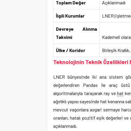
Toplam Değer
Açıklanmadı
İlgili Kurumlar
LNER (işletmeci
Devreye Alınma
Takvimi
Kademeli olara
Ülke / Koridor
Birleşik Krallı
Teknolojinin Teknik Özellikleri 
LNER bünyesinde iki ana sistem gö
değerlendiren Pandas ile araç üstü 
algoritmalarıyla tarayarak ray ve
hat
ken
ağırlıklı yapısı sayesinde hat kenarına s
mevcut vagonlara asgari sermaye harca
oranları, hatalı pozitif eşik değerleri v
açıklanmadı.