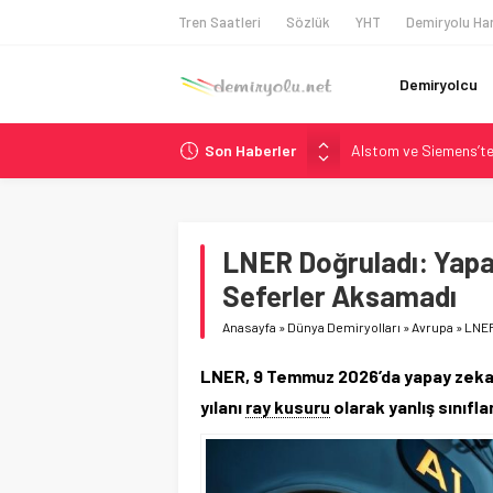
Tren Saatleri
Sözlük
YHT
Demiryolu Har
Demiryolcu
Son Haberler
Alstom ve Siemens’te
Siemens ve Stadler’d
Japonya Maglev Onayı
Toronto Metrosu’nda 
LNER Doğruladı: Yapay
Webuild Tüneli Tamam
Seferler Aksamadı
Anasayfa
»
Dünya Demiryolları
»
Avrupa
»
LNER
LNER, 9 Temmuz 2026’da yapay zeka d
yılanı
ray kusuru
olarak yanlış sınıfla