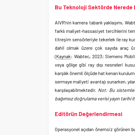
Bu Teknoloji Sektörde Nerede
AIVR’nin kamera tabanlı yaklaşımı, Wabt
farklı maliyet-hassasiyet tercihlerini te
titreşim sensörleriyle tekerlek ile ray ku
dahil olmak üzere çok sayıda araç üst
(
Kaynak
: Wabtec, 2023; Siemens Mobili
veya gölge gibi ray dışı nesneleri kusu
karşılık önemli ölçüde hat kenarı kurulum
sermaye maliyeti avantajı sunarken, yılan
karşılaşabilmektedir.
Not: Bu sistemler 
bağımsız doğrulama verisi yayın tarihi i
Editörün Değerlendirmesi
Operasyonel açıdan önemsiz görünen bu y