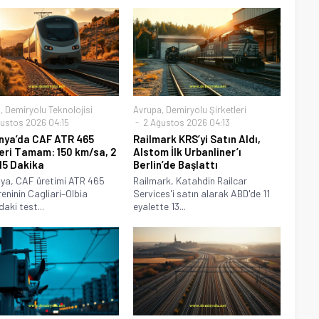
a
,
Demiryolu Teknolojisi
Avrupa
,
Demiryolu Şirketleri
ustos 2026 04:15
2 Ağustos 2026 04:13
nya’da CAF ATR 465
Railmark KRS’yi Satın Aldı,
eri Tamam: 150 km/sa, 2
Alstom İlk Urbanliner’ı
15 Dakika
Berlin’de Başlattı
ya, CAF üretimi ATR 465
Railmark, Katahdin Railcar
reninin Cagliari–Olbia
Services'i satın alarak ABD'de 11
aki test...
eyalette 13...