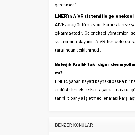
gerekmedi.
LNER’ın AIVR sistemi ile geleneksel
AIVR, araç üstü mevcut kameraları ve ya
çıkarmaktadır. Geleneksel yöntemler is
kullanımına dayanır. AIVR her seferde r
tarafından açıklanmadı.
Birleşik Krallık’taki diğer demiryol
mı?
LNER, yaban hayatı kaynaklı başka bir hata
endüstrilerdeki erken aşama makine gör
tarihi itibarıyla işletmeciler arası karşıla
BENZER KONULAR