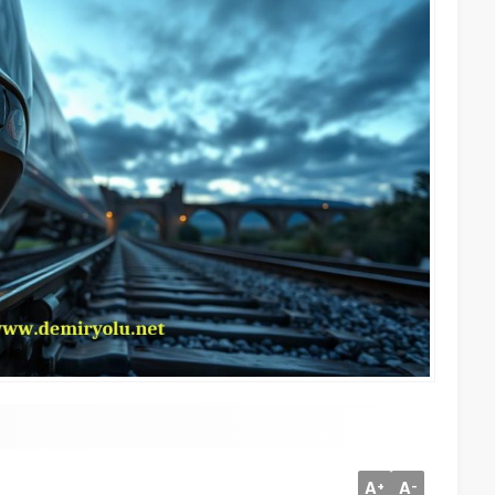
A
A
+
-