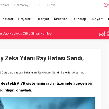
itaları
Marmaray
TCDD
Künye
6
İhaleler
Projeler
Kariyer
Şirketler
Teknoloji
Dünya
A
n São Paulo’da Çifte Sinyal Hamlesi
6
an Berlin S-Bahn’a 350 Trenlik Dev Sözleşme
B
1
: Bütçe 11 Trilyon Yen, Hedef 2036
Kapasite %40 Artıyor: Hitachi Rail İmzaladı
 Zeka Yılanı Ray Hatası Sandı,
D
4
ladı: Lima’da Seyahat 45 Dakikaya İndi
E
5
 Doğruladı: Yapay Zeka Yılanı Ray Hatası Sandı, Seferler Aksamadı
estekli AIVR sisteminin raylar üzerinden geçen bir
ndırdığını onayladı.