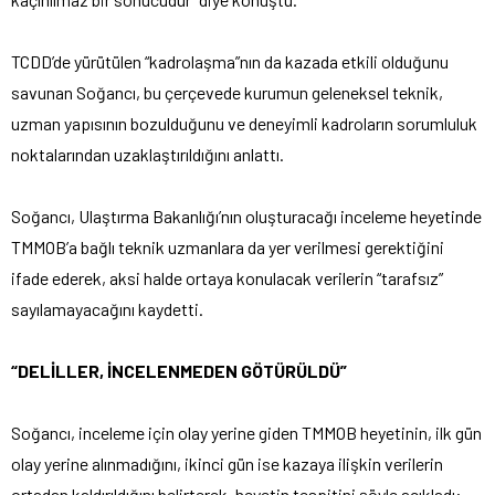
TCDD’de yürütülen “kadrolaşma”nın da kazada etkili olduğunu
savunan Soğancı, bu çerçevede kurumun geleneksel teknik,
uzman yapısının bozulduğunu ve deneyimli kadroların sorumluluk
noktalarından uzaklaştırıldığını anlattı.
Soğancı, Ulaştırma Bakanlığı’nın oluşturacağı inceleme heyetinde
TMMOB’a bağlı teknik uzmanlara da yer verilmesi gerektiğini
ifade ederek, aksi halde ortaya konulacak verilerin “tarafsız”
sayılamayacağını kaydetti.
“DELİLLER, İNCELENMEDEN GÖTÜRÜLDÜ”
Soğancı, inceleme için olay yerine giden TMMOB heyetinin, ilk gün
olay yerine alınmadığını, ikinci gün ise kazaya ilişkin verilerin
ortadan kaldırıldığını belirterek, heyetin tespitini şöyle açıkladı: