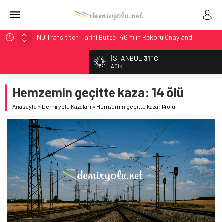
NJ Transit’ten Tarihi Bütçe: 46 Yılın Rekoru Onaylandı
Rocky Mountain, Güneş Enerjili Tesisten İlk Rayı Sevk Etti
İSTANBUL
31°C
AAR, MIT ve Berkeley Dahil 4 Üniversiteyle Araştırma
AÇIK
Konsorsiyumu Başlattı
Hemzemin geçitte kaza: 14 ölü
Long Beach Limanı’na 58 Milyon Dolarlık Yeşil Yatırım Ödülü
Chicago’da Metra Polisi BVLOS Drone’larla Müdahale
Anasayfa
»
Demiryolu Kazaları
»
Hemzemin geçitte kaza: 14 ölü
Süresini Kısalttı