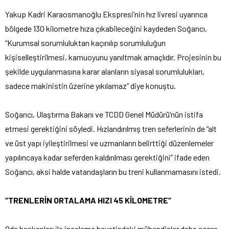
Yakup Kadri Karaosmanoğlu Ekspresi’nin hız livresi uyarınca
bölgede 130 kilometre hıza çıkabileceğini kaydeden Soğancı,
“Kurumsal sorumluluktan kaçınılıp sorumluluğun
kişiselleştirilmesi, kamuoyunu yanıltmak amaçlıdır. Projesinin bu
şekilde uygulanmasına karar alanların siyasal sorumlulukları,
sadece makinistin üzerine yıkılamaz” diye konuştu.
Soğancı, Ulaştırma Bakanı ve TCDD Genel Müdürü’nün istifa
etmesi gerektiğini söyledi. Hızlandırılmış tren seferlerinin de “alt
ve üst yapı iyileştirilmesi ve uzmanların belirttiği düzenlemeler
yapılıncaya kadar seferden kaldırılması gerektiğini” ifade eden
Soğancı, aksi halde vatandaşların bu treni kullanmamasını istedi.
“TRENLERİN ORTALAMA HIZI 45 KİLOMETRE”
Oda başkanları ile inceleme heyetindeki mühendisler daha sonra