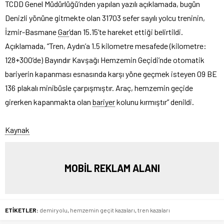
TCDD Genel Müdürlüğü’nden yapılan yazılı açıklamada, bugün
Denizli yönüne gitmekte olan 31703 sefer sayılı yolcu treninin,
İzmir-Basmane
Gar
’dan 15.15’te hareket ettiği belirtildi.
Açıklamada, “Tren, Aydın’a 1.5 kilometre mesafede (kilometre:
128+300’de) Bayındır Kavşağı Hemzemin Geçidi’nde otomatik
bariyerin kapanması esnasında karşı yöne geçmek isteyen 09 BE
136 plakalı minibüsle çarpışmıştır. Araç, hemzemin geçide
girerken kapanmakta olan
bariyer
kolunu kırmıştır” denildi.
Kaynak
MOBİL REKLAM ALANI
ETİKETLER:
demiryolu
,
hemzemin geçit kazaları
,
tren kazaları