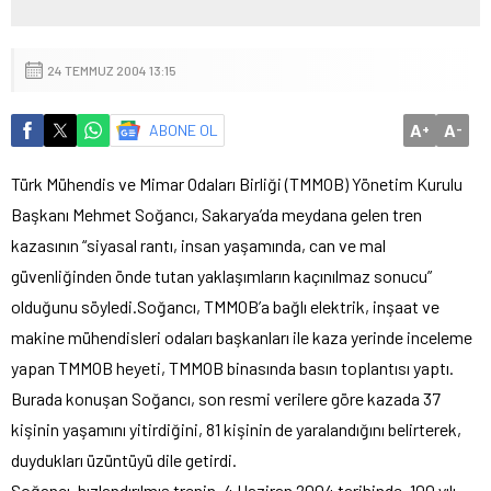
24 TEMMUZ 2004 13:15
A
A
ABONE OL
+
-
Türk Mühendis ve Mimar Odaları Birliği (TMMOB) Yönetim Kurulu
Başkanı Mehmet Soğancı, Sakarya’da meydana gelen tren
kazasının “siyasal rantı, insan yaşamında, can ve mal
güvenliğinden önde tutan yaklaşımların kaçınılmaz sonucu”
olduğunu söyledi.
Soğancı, TMMOB’a bağlı elektrik, inşaat ve
makine mühendisleri odaları başkanları ile kaza yerinde inceleme
yapan TMMOB heyeti, TMMOB binasında basın toplantısı yaptı.
Burada konuşan Soğancı, son resmi verilere göre kazada 37
kişinin yaşamını yitirdiğini, 81 kişinin de yaralandığını belirterek,
duydukları üzüntüyü dile getirdi.
Soğancı, hızlandırılmış trenin, 4 Haziran 2004 tarihinde, 100 yılı